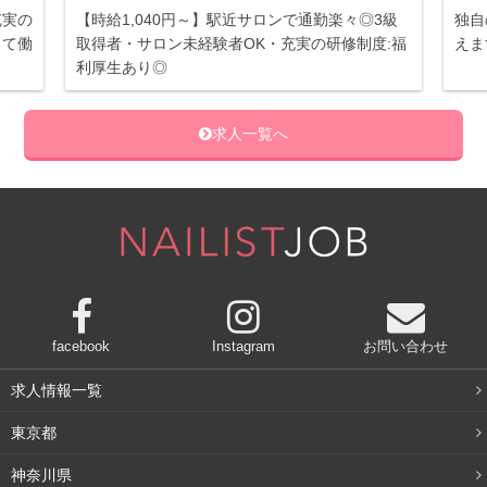
充実の
【時給1,040円～】駅近サロンで通勤楽々◎3級
独自
して働
取得者・サロン未経験者OK・充実の研修制度:福
えま
利厚生あり◎
求人一覧へ
facebook
Instagram
お問い合わせ
求人情報一覧
東京都
神奈川県