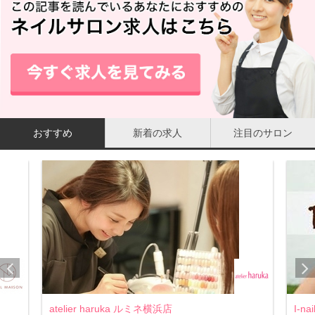
おすすめ
新着の求人
注目のサロン
atelier haruka ルミネ横浜店
I-n