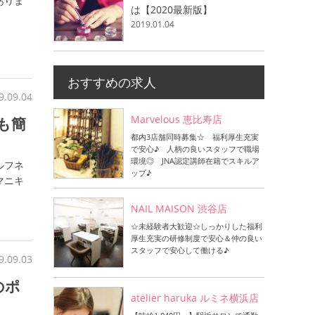
ありま
は【2020最新版】
2019.01.04
おすすめの求人
9.09.04
Marvelous 恵比寿店
も簡
都内3店舗同時募集☆ 福利厚生充実
で安心♪ 人柄の良いスタッフで職場
環境◎ JNA認定講師在籍でスキルア
ルフネ
ップ♪
マニキ
NAIL MAISON 渋谷店
☆未経験者大歓迎☆しっかりした福利
厚生充実の研修制度で安心＆仲の良い
スタッフで安心して働ける♪
9.09.03
のポ
atelier haruka ルミネ横浜店