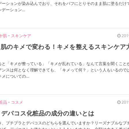
デーションが染み込んでおり、それをパフにとりそのまま肌に塗るだけ
デーション...
ヤ肌
・
スキンケア
201
は肌のキメで変わる！キメを整えるスキンケア
ると「キメが整っている」「キメが乱れている」なんて言葉を聞くこと
アンスは何となく理解できても、「キメって何？」という人もいるので
メについての...
粧品
・
コスメ
201
とデパコス化粧品の成分の違いとは
き、プチプラとデパコスのどちらを選んでいますか？リーズナブルなプ