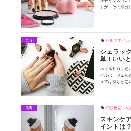
が好きな人もい
すが、その成分に
セルフネイル
美容
シェラッ
単！いい
ネイルサロン通
イルは、ジェル
ュアは持ちが悪い
好転反応
・
化
美容
スキンケ
イントは