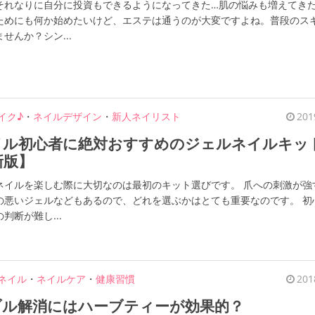
それなりに自分に投資もできるようになってきた…肌の悩みも増えてき
ためにも何か始めたいけど、エステは通うのが大変ですよね。普段のス
せんか？シン...
イク♪
・
ネイルデザイン
・
新人ネイリスト
201
イル初心者に絶対おすすめのジェルネイルキッ
新版】
ネイルを楽しむ際に大切なのは最初のキット選びです。 爪への刺激が強
の悪いジェルなどもあるので、どれを選ぶかはとても重要なのです。 初
判断が難し...
ネイル
・
ネイルケア
・
健康習慣
201
ブル解消にはハーブティーが効果的？