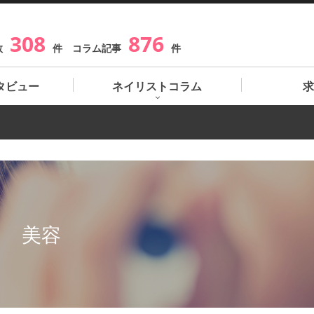
308
876
数
件 コラム記事
件
タビュー
ネイリストコラム
求
美容