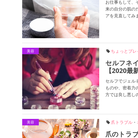
お仕事もして、
来の自分の肌の
アを見直してみま
ちょっとブレ
美容
セルフネ
【2020最
セルフでジェル
ものや、密着力
方では良し悪しの
爪トラブル
・
美容
爪のトラ