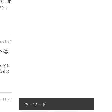
たり、将
キンケ
9.01.04
トは
すぎる
心者の
8.11.29
キーワード