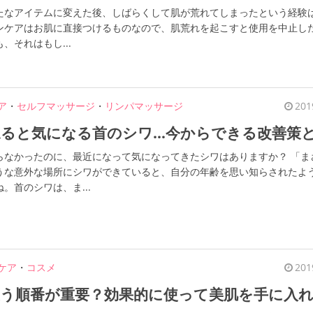
たなアイテムに変えた後、しばらくして肌が荒れてしまったという経験
ンケアはお肌に直接つけるものなので、肌荒れを起こすと使用を中止し
、それはもし...
ア
・
セルフマッサージ
・
リンパマッサージ
201
ねると気になる首のシワ…今からできる改善策
らなかったのに、最近になって気になってきたシワはありますか？ 「ま
うな意外な場所にシワができていると、自分の年齢を思い知らされたよ
。首のシワは、ま...
ケア
・
コスメ
201
使う順番が重要？効果的に使って美肌を手に入