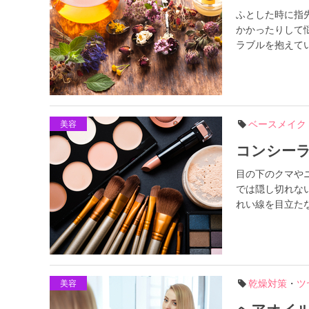
ふとした時に指
かかったりして
ラブルを抱えてい
ベースメイク
美容
コンシー
目の下のクマや
では隠し切れな
れい線を目立たな
乾燥対策
・
ツ
美容