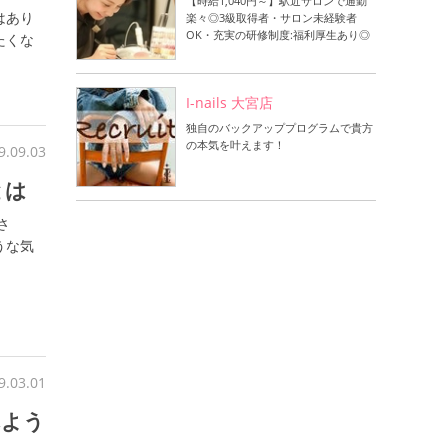
【時給1,040円～】駅近サロンで通勤
はあり
楽々◎3級取得者・サロン未経験者
OK・充実の研修制度:福利厚生あり◎
たくな
I-nails 大宮店
独自のバックアッププログラムで貴方
の本気を叶えます！
9.09.03
とは
さ
うな気
9.03.01
れよう