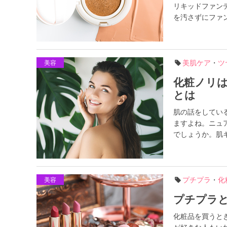
リキッドファン
を汚さずにファン
美肌ケア
・
ツ
美容
化粧ノリ
とは
肌の話をしてい
ますよね。ニュ
でしょうか。肌キ
プチプラ
・
化
美容
プチプラ
化粧品を買うと