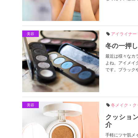
アイライナー
美容
冬の一押
最近は様々なカ
よね。アイメイ
です。ブラックや
冬メイク
・
ク
美容
クッショ
介
手軽にツヤ肌メ