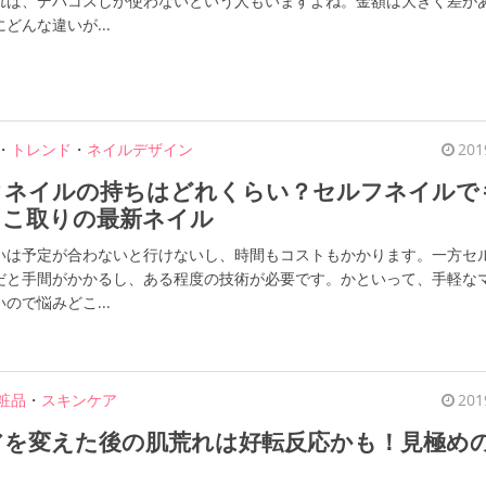
れば、デパコスしか使わないという人もいますよね。金額は大きく差が
どんな違いが...
・
トレンド
・
ネイルデザイン
201
クネイルの持ちはどれくらい？セルフネイルで
とこ取りの最新ネイル
いは予定が合わないと行けないし、時間もコストもかかります。一方セ
だと手間がかかるし、ある程度の技術が必要です。かといって、手軽な
ので悩みどこ...
粧品
・
スキンケア
201
アを変えた後の肌荒れは好転反応かも！見極め
？