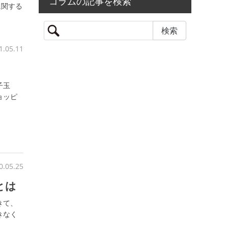
コラムの記事を検索
に関する
1.05.11
子玉
ョッピ
0.05.25
とは
きて、
きなく