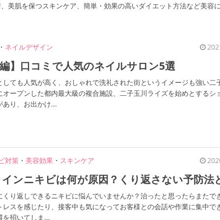
術、美肌を保つスキンケア、簡単・効果の高いダイエット方法など美容
・
ネイルデザイン
202
編】口コミで人気のネイルサロン5選
としても人気が高く、おしゃれで洗礼された街というイメージも強い二
にオープンした都内最大級の複合施設、二子玉川ライズを始めとするシ
あり、お出かけ...
ビ対策
・
美容効果
・
スキンケア
202
ラインニキビは何が原因？くり返さない予防法
にくり返しできるニキビに悩んでいませんか？治ったと思ったらまたで
トレスを感じたり、接客中も気になってお客様との会話や作業に集中で
を招いてしま...