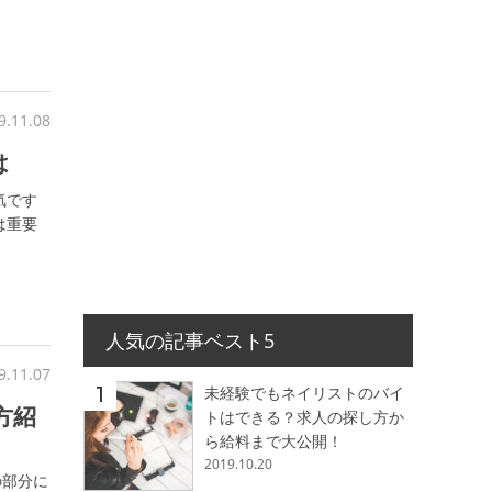
9.11.08
は
気です
は重要
人気の記事ベスト5
9.11.07
未経験でもネイリストのバイ
方紹
トはできる？求人の探し方か
ら給料まで大公開！
2019.10.20
の部分に