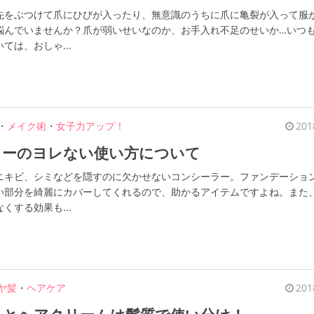
先をぶつけて爪にひびが入ったり、無意識のうちに爪に亀裂が入って服
悩んでいませんか？爪が弱いせいなのか、お手入れ不足のせいか…いつ
ては、おしゃ...
・
メイク術
・
女子力アップ！
201
ラーのヨレない使い方について
ニキビ、シミなどを隠すのに欠かせないコンシーラー。ファンデーショ
い部分を綺麗にカバーしてくれるので、助かるアイテムですよね。また
くする効果も...
ヤ髪
・
ヘアケア
201