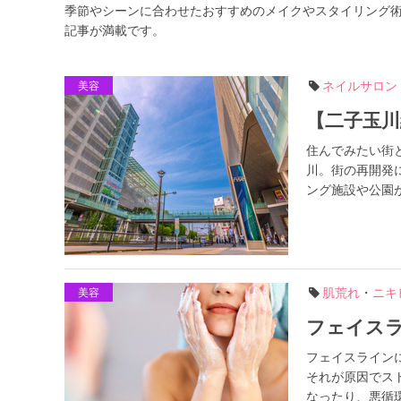
季節やシーンに合わせたおすすめのメイクやスタイリング
記事が満載です。
ネイルサロン
美容
【二子玉川
住んでみたい街
川。街の再開発
ング施設や公園が
肌荒れ
・
ニキ
美容
フェイス
フェイスライン
それが原因でス
なったり、悪循環