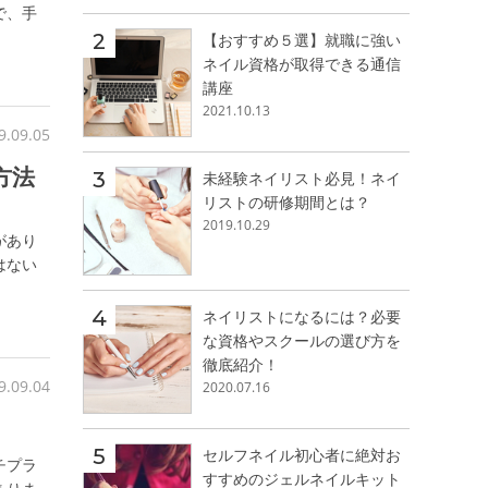
で、手
【おすすめ５選】就職に強い
ネイル資格が取得できる通信
講座
2021.10.13
9.09.05
方法
未経験ネイリスト必見！ネイ
リストの研修期間とは？
2019.10.29
があり
はない
ネイリストになるには？必要
な資格やスクールの選び方を
徹底紹介！
9.09.04
2020.07.16
セルフネイル初心者に絶対お
チプラ
すすめのジェルネイルキット