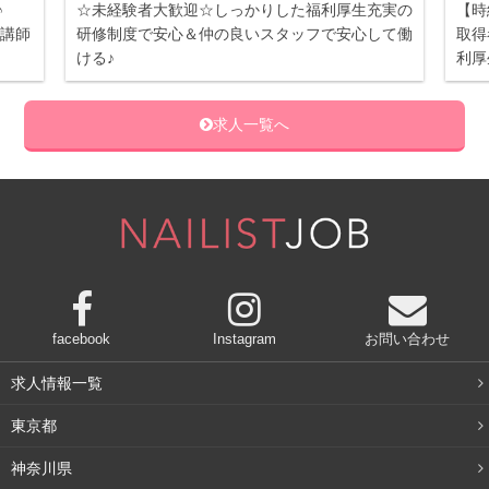
心♪
☆未経験者大歓迎☆しっかりした福利厚生充実の
【時
定講師
研修制度で安心＆仲の良いスタッフで安心して働
取得
ける♪
利厚
求人一覧へ
facebook
Instagram
お問い合わせ
求人情報一覧
東京都
神奈川県