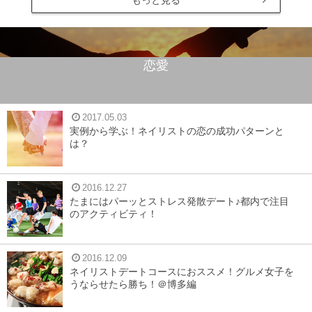
もっと見る
恋愛
2017.05.03
実例から学ぶ！ネイリストの恋の成功パターンと
は？
2016.12.27
たまにはパーッとストレス発散デート♪都内で注目
のアクティビティ！
2016.12.09
ネイリストデートコースにおススメ！グルメ女子を
うならせたら勝ち！＠博多編