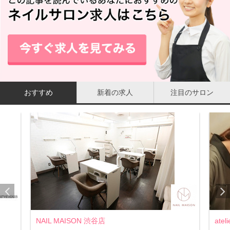
おすすめ
新着の求人
注目のサロン
NAIL MAISON 渋谷店
ate