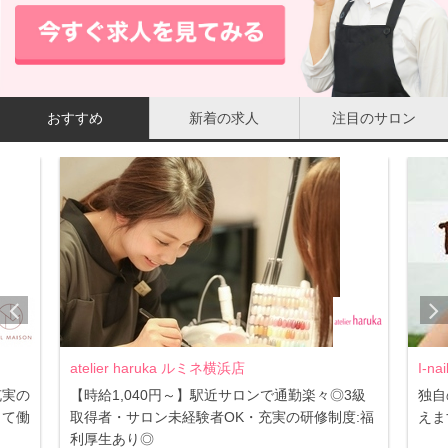
おすすめ
新着の求人
注目のサロン
atelier haruka ルミネ横浜店
I-n
充実の
【時給1,040円～】駅近サロンで通勤楽々◎3級
独自
して働
取得者・サロン未経験者OK・充実の研修制度:福
えま
利厚生あり◎