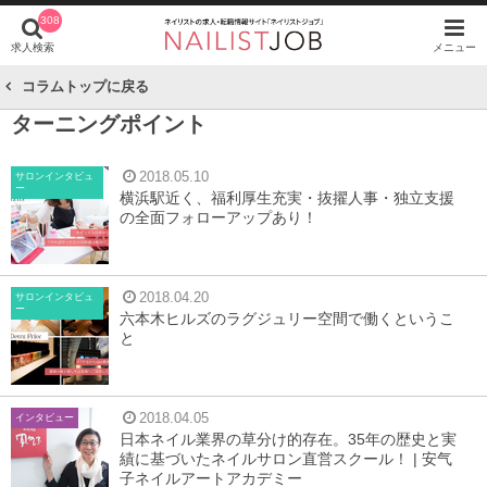
308
求人検索
メニュー
コラムトップに戻る
ターニングポイント
2018.05.10
サロンインタビュ
ー
横浜駅近く、福利厚生充実・抜擢人事・独立支援
の全面フォローアップあり！
2018.04.20
サロンインタビュ
ー
六本木ヒルズのラグジュリー空間で働くというこ
と
2018.04.05
インタビュー
日本ネイル業界の草分け的存在。35年の歴史と実
績に基づいたネイルサロン直営スクール！ | 安气
子ネイルアートアカデミー