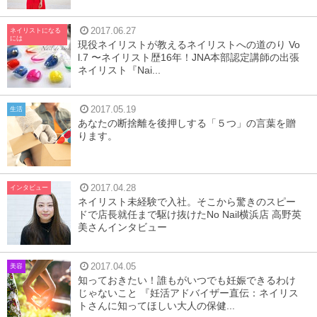
2017.06.27
ネイリストになる
には
現役ネイリストが教えるネイリストへの道のり Vo
l.7 〜ネイリスト歴16年！JNA本部認定講師の出張
ネイリスト『Nai...
2017.05.19
生活
あなたの断捨離を後押しする「５つ」の言葉を贈
ります。
2017.04.28
インタビュー
ネイリスト未経験で入社。そこから驚きのスピー
ドで店長就任まで駆け抜けたNo Nail横浜店 高野英
美さんインタビュー
2017.04.05
美容
知っておきたい！誰もがいつでも妊娠できるわけ
じゃないこと 『妊活アドバイザー直伝：ネイリス
トさんに知ってほしい大人の保健...