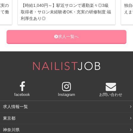
充実の
【時給1,040円～】駅近サロンで通勤楽々◎3級
独自
して働
取得者・サロン未経験者OK・充実の研修制度:福
えま
利厚生あり◎
求人一覧へ
facebook
Instagram
お問い合わせ
求人情報一覧
東京都
神奈川県