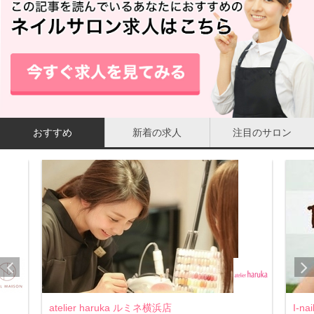
おすすめ
新着の求人
注目のサロン
atelier haruka ルミネ横浜店
I-n