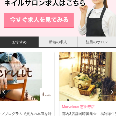
（写真）取締役兼エリア統括マネージャーの森島さん
まずお話をお伺いしたのは、この横浜店の立ち上げ時から
の店長でまさにこの店の礎を築き上げたという森島さん
おすすめ
新着の求人
注目のサロン
（現在は取締役兼エリア統括マネージャー）。
現在の店の方針や、方向性をお聞きするのにも、ぜひ
今までのお店の軌跡を少しお聞かせください。
森島
：はい、実は以前、私は某大手ネイルサロンの店長と
して比較的安定したキャリアを築いていたこともあるんで
す。ただ、この当時の会社は、肩書きだけで決められたこ
としかできなかったんですね、その先がどうしても見えな
Marvelous 恵比寿店
NAI
かった。「次は絶対に自分で責任を持ってやれるお店、そ
気を叶
都内3店舗同時募集☆ 福利厚生充実で安心♪
☆未