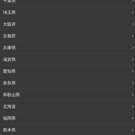
千葉県
や賃金面の仕組みも不明確な場合もあり、施術以外の付加
埼玉県
業務の負担も多く、お店のメンテナンスなどに追われ、評
大阪府
価の基準もあいまい…これでは、いいサービスが提供でき
るわけはないですよね。お客様にも空気は伝わります。
京都府
兵庫県
その点、この会社くらい評価基準や報酬も明確で、やった
らやった分だけ確実に返ってくる環境はないと思うくらい
滋賀県
の職場環境は整えてきたつもりです。バックアップ体制を
愛知県
仕組み化する中で、やはり現場にいるネイリストの声を反
奈良県
映させることは大事だと思っていたので、ここはかなり頑
張りましたね。
和歌山県
北海道
福岡県
熊本県