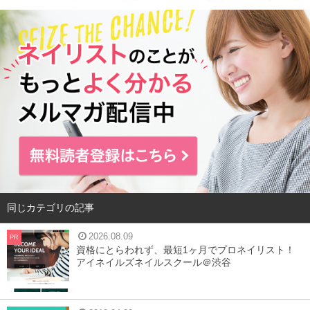
は？
創業から4年間でグループ14店舗にまで拡大し、いまや飛
ぶ鳥を落とす勢いのアイネイルズグループ（2016年10月
現在14店舗展開）の中でも、グループ内一番の大箱なのが
ここ「アイネイルズ横浜店」。
各店舗独自採算制をとり、エリア独自の「色」がまた魅力
ともなっているこのグループ店舗内でも、この「横浜店」
は、客層もネイリストの働き方もまた独特の「横浜色」。
同じカテゴリの記事
都心から少し離れ、ある意味地方都市にも属するこの街で
大成長を遂げた裏には、「この店で、ネイリストとしての
2026.08.09
PR
キャリアを絶対に未来につなぎたい！」という一致団結し
資格にとらわれず、最短1ヶ月でプロネイリスト！
アイネイルズネイルスクール＠渋谷
た強い店舗理念とモチベーション作り、加えて、その想い
をしっかりとバックアップする会社としてのフォロー体制
がありました。