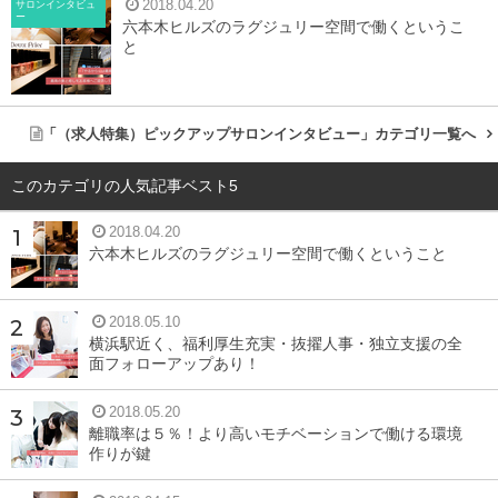
2018.04.20
サロンインタビュ
ー
六本木ヒルズのラグジュリー空間で働くというこ
と
今現在では、さらに福利厚生も充実し、自分で出した結果
に対して評価される報酬、抜擢人事、独立支援…そん
な、“あったらいいな”という制度はすべてあるというこち
「（求人特集）ピックアップサロンインタビュー」カテゴリ一覧へ
らの店舗で、実際それを実現してきた方々にお話を聞くこ
とができました。インタビューを通じながら、このサロン
このカテゴリの人気記事ベスト5
で叶えられる働き方に迫っていきたいと思います。
2018.04.20
六本木ヒルズのラグジュリー空間で働くということ
2018.05.10
横浜駅近く、福利厚生充実・抜擢人事・独立支援の全
面フォローアップあり！
2018.05.20
離職率は５％！より高いモチベーションで働ける環境
作りが鍵