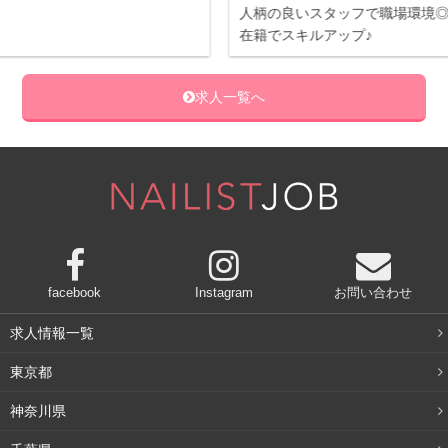
人柄の良いスタッフで職場環境◎ JNA認定講師
研修
してしっかりと経営側にまで踏み込んで、ネイリストとし
在籍でスキルアップ♪
ける
て絶対長く続くようなお店作りから関わりたい」という覚
悟のような想いを持って、この店のオープニングスタッフ
求人一覧へ
兼店長になりました。
無我夢中で走った数年で、いつの間にかお客様がつき、リ
ピート率も増え、売上げとして結果がついてきたときには
本当に嬉しかったですね。その中で、意識的に会社にも都
度掛け合いながら構築してきたのが、ネイリストが働きや
すく、同時に意欲的に働ける仕組みつくりでした。
facebook
Instagram
お問い合わせ
具体的にはどういうことでしょう？
求人情報一覧
東京都
森島
：ネイリストというと、働く上での環境があまり良く
神奈川県
ない店もまだまだ多く、職業寿命が短いことはやはり課題
だと思っていました。一般的にそういうお店は、福利厚生