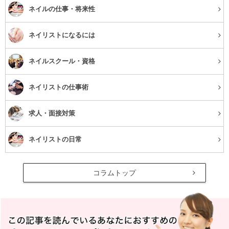
ネイルの仕事・将来性
このサロンの求人を見る
ネイリストになるには
将来独立したいという人、大歓迎！
ネイルスクール・資格
ネイリストの働きたい環境・満足度を何よりも大
ネイリストの仕事術
事に考えたい。
求人・面接対策
ネイリストの日常
コラムトップ