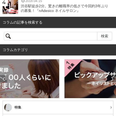
2018.04.15
渋谷駅徒歩2分。驚きの離職率の低さで今回約3年ぶり
の募集！『nAdesico ネイルサロン』
コラムの記事を検索する
「アイネイルズ横浜店」のワークスタイル
インセンティブあり
各種社会保険完備
外部研修あり
ボーナス・賞与あり
コラムカテゴリ
住宅手当あり
有給休暇
独立・開業支援
認定講師在籍
産休・育休制度
午後出勤
時短勤務
海外勤務
求人情報の詳細を見る
特集