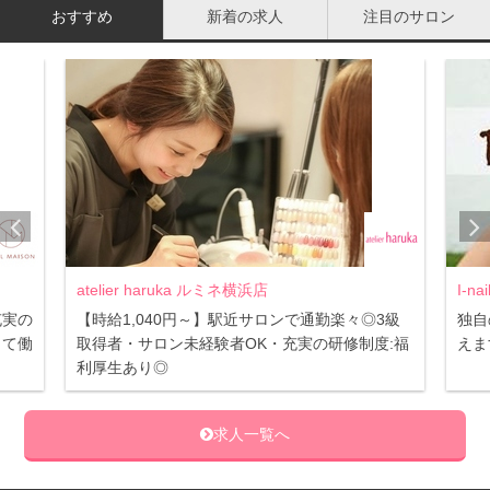
おすすめ
新着の求人
注目のサロン
atelier haruka ルミネ横浜店
I-n
充実の
【時給1,040円～】駅近サロンで通勤楽々◎3級
独自
して働
取得者・サロン未経験者OK・充実の研修制度:福
えま
利厚生あり◎
求人一覧へ