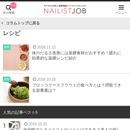
308
求人検索
メニュー
コラムトップに戻る
レシピ
2018.11.12
健康
体のだるさ改善には薬膳食材がおすすめ！疲れに
効果的な薬膳レシピ紹介
2018.10.16
健康
ブロッコリースプラウトの食べ方とは？摂取でき
る栄養素は？
人気の記事ベスト5
2019.10.20
未経験でもネイリストのバイトはできる？求人の探し