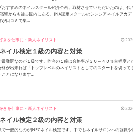
ブおすすめのネイルスクール紹介企画。取材させていただいたのは、代
新宿駅からも徒歩圏内にある、JNA認定スクールのシンシアネイルアカデ
が口コミで集...
好きを仕事に
・
新人ネイリスト
202
！ネイル検定１級の内容と対策
で最難関なのが１級です。昨今の１級は合格率が３０～４０％台程度と
合格が出来れば「トップレベルのネイリストとしてのスタートを切って
ことになります...
好きを仕事に
・
新人ネイリスト
202
！ネイル検定２級の内容と対策
験で一般的なのがJNECネイル検定です。中でもネイルサロンへの就職や