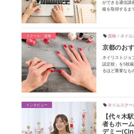
ができる通信講
級を取得するまでに
資格
・
ネイル
スクール・資格
京都のおす
ネイリストジョブ
認定校」を5校
るほど重要なもの
ネイルスクー
インタビュー
【代々木駅
者もホーム
デミー(Cin-