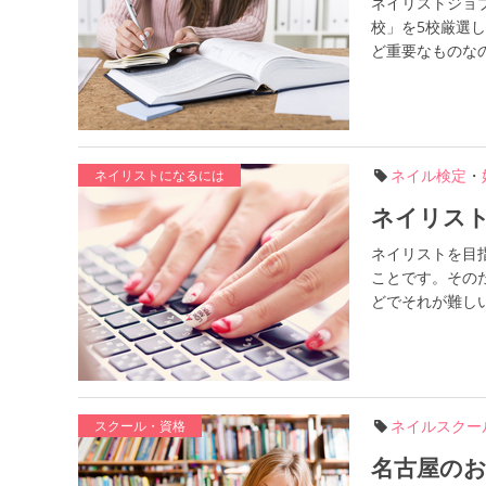
ネイリストジョブ
校」を5校厳選
ど重要なものなの
ネイル検定
・
ネイリストになるには
ネイリス
ネイリストを目
ことです。その
どでそれが難しい
ネイルスクー
スクール・資格
名古屋のお