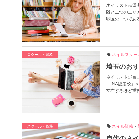
ネイリスト志望
阪と二つのエリ
戦区の一つである
ネイルスクー
スクール・資格
埼玉のおす
ネイリストジョ
「JNA認定校
左右するほど重要
ネイル資格
・
スクール・資格
自作のネ