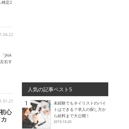
ル検定2
1.04.22
「JNA
を左右す
人気の記事ベスト5
1.01.21
未経験でもネイリストのバイ
トはできる？求人の探し方か
初心
ら給料まで大公開！
アカ
2019.10.20