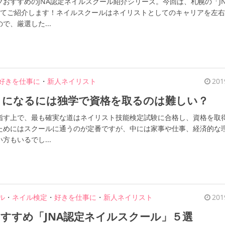
おすすめのJNA認定ネイルスクール紹介シリーズ。今回は、札幌の「J
してご紹介します！ネイルスクールはネイリストとしてのキャリアを左
で、厳選した...
好きを仕事に
・
新人ネイリスト
201
トになるには独学で資格を取るのは難しい？
指す上で、最も確実な道はネイリスト技能検定試験に合格し、資格を取
ためにはスクールに通うのが定番ですが、中には家事や仕事、経済的な
方もいるでし...
ル
・
ネイル検定
・
好きを仕事に
・
新人ネイリスト
201
すすめ「JNA認定ネイルスクール」５選