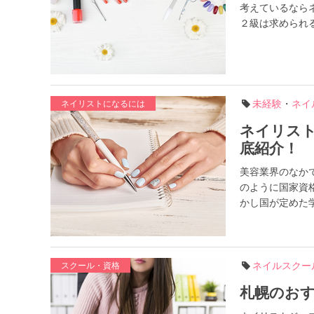
考えているなら
２級は求められる
未経験
・
ネイ
ネイリストになるには
ネイリス
底紹介！
美容業界のなか
のように国家資
かし国が定めた学
ネイルスクー
スクール・資格
札幌のおす