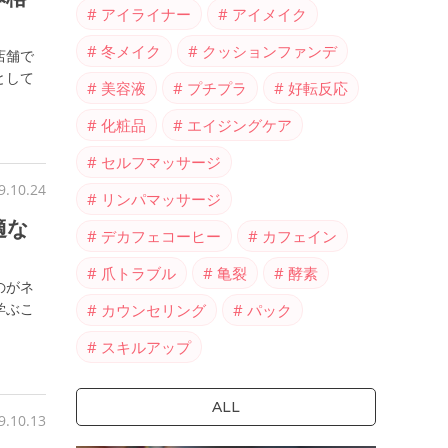
アイライナー
アイメイク
冬メイク
クッションファンデ
店舗で
として
美容液
プチプラ
好転反応
化粧品
エイジングケア
セルフマッサージ
9.10.24
リンパマッサージ
適な
デカフェコーヒー
カフェイン
爪トラブル
亀裂
酵素
のがネ
学ぶこ
カウンセリング
パック
スキルアップ
ALL
9.10.13