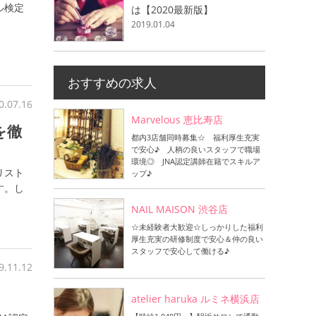
ル検定
は【2020最新版】
2019.01.04
おすすめの求人
0.07.16
Marvelous 恵比寿店
を徹
都内3店舗同時募集☆ 福利厚生充実
で安心♪ 人柄の良いスタッフで職場
環境◎ JNA認定講師在籍でスキルア
リスト
ップ♪
す。し
NAIL MAISON 渋谷店
☆未経験者大歓迎☆しっかりした福利
厚生充実の研修制度で安心＆仲の良い
スタッフで安心して働ける♪
9.11.12
atelier haruka ルミネ横浜店