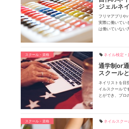
ジェルネ
フリマアプリや
実際に働いてい
は働いていない方
ネイル検定
・
スクール・資格
通学制or
スクール
ネイリストを目
イルスクールで
とができ、プロの
ネイルスクー
スクール・資格