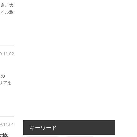
東京、大
ネイル激
9.11.02
アの
リアを
9.11.01
キーワード
本格