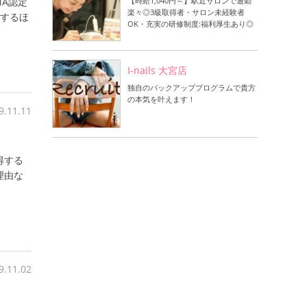
NA認定
【時給1,040円～】駅近サロンで通勤
楽々◎3級取得者・サロン未経験者
右するほ
OK・充実の研修制度:福利厚生あり◎
I-nails 大宮店
独自のバックアッププログラムで貴方
の本気を叶えます！
9.11.11
得する
理由な
9.11.02