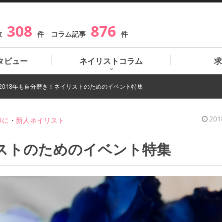
308
876
数
件 コラム記事
件
タビュー
ネイリストコラム
求
2018年も自分磨き！ネイリストのためのイベント特集
201
事に
・
新人ネイリスト
リストのためのイベント特集