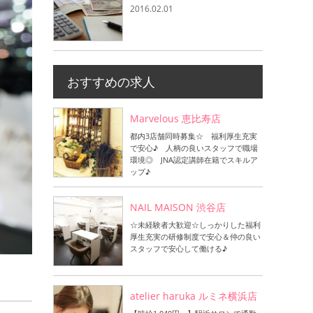
2016.02.01
おすすめの求人
Marvelous 恵比寿店
都内3店舗同時募集☆ 福利厚生充実
で安心♪ 人柄の良いスタッフで職場
環境◎ JNA認定講師在籍でスキルア
ップ♪
NAIL MAISON 渋谷店
☆未経験者大歓迎☆しっかりした福利
厚生充実の研修制度で安心＆仲の良い
スタッフで安心して働ける♪
atelier haruka ルミネ横浜店