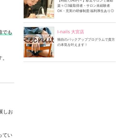
【時給1,040円～】駅近サロンで通勤
楽々◎3級取得者・サロン未経験者
OK・充実の研修制度:福利厚生あり◎
I-nails 大宮店
誰でも
独自のバックアッププログラムで貴方
の本気を叶えます！
す。
展しお
ってい