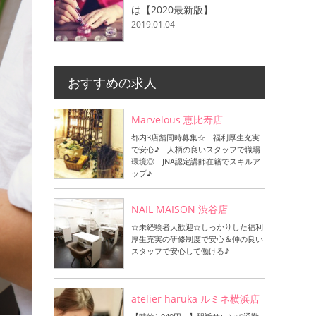
は【2020最新版】
2019.01.04
おすすめの求人
Marvelous 恵比寿店
都内3店舗同時募集☆ 福利厚生充実
で安心♪ 人柄の良いスタッフで職場
環境◎ JNA認定講師在籍でスキルア
ップ♪
NAIL MAISON 渋谷店
☆未経験者大歓迎☆しっかりした福利
厚生充実の研修制度で安心＆仲の良い
スタッフで安心して働ける♪
atelier haruka ルミネ横浜店