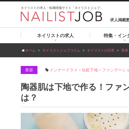
ネイリストの求人・転職情報サイト「ネイリストジョブ」
求人掲載
ネイリストの求人
特集・イン
ホーム
ネイリストジョブコラム
ネイリストの日常
美容
美容
インナードライ
・
化粧下地
・
ファンデーシ
陶器肌は下地で作る！ファ
は？