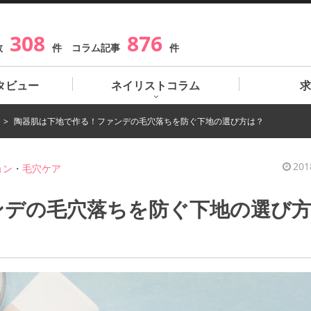
308
876
数
件 コラム記事
件
タビュー
ネイリストコラム
求
陶器肌は下地で作る！ファンデの毛穴落ちを防ぐ下地の選び方は？
201
ョン
・
毛穴ケア
ンデの毛穴落ちを防ぐ下地の選び