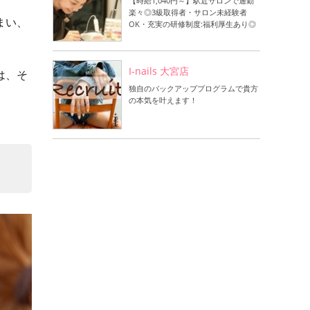
【時給1,040円～】駅近サロンで通勤
楽々◎3級取得者・サロン未経験者
まい、
OK・充実の研修制度:福利厚生あり◎
I-nails 大宮店
は、そ
独自のバックアッププログラムで貴方
の本気を叶えます！