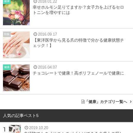
2018.01.22
健康
幸せホルモン足りてますか？女子力を上げるセロ
トニンを増やすには
2016.09.17
特集
【東洋医学から見る爪の特徴で分かる健康状態チ
ェック！】
夏バテはよく聞きますが、秋バテという言葉はあまり聞き
2016.04.07
健康
なれませんよね。どのような症状が出るのでしょうか。ま
チョコレートで健康！高ポリフェノールで健康に
ず、秋バテには大きく分けると２つのタイプがあります。
①「夏バテを引きずり、秋になっても不調が続
「健康」カテゴリ一覧へ
くタイプ」
人気の記事ベスト5
このタイプの人は、体力がなく暑さや寒さに弱いのが特徴
2019.10.20
です。夏の暑さとエアコンのきいた室内の涼しさにうまく