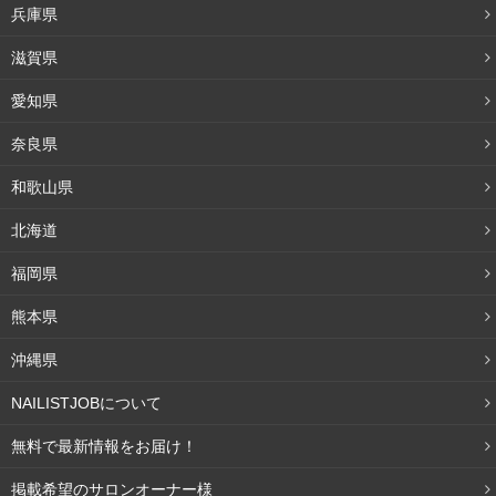
兵庫県
この気温の変化に体が対応しきれないことが不調の原因の
ひとつです。
滋賀県
そして
秋は台風や雨で気圧の変化も多く、その影響を受け
愛知県
てしまうと頭痛やめまいなどの症状が出ることもある
ので
奈良県
す。
和歌山県
冷え以外の原因〈紫外線〉
北海道
福岡県
紫外線を浴び続けると、疲労が蓄積されていきます。晴れ
熊本県
た日に１日中外にいると、とても疲れてしまうことがあり
ませんか？
沖縄県
NAILISTJOBについて
紫外線を浴びると日焼けをしますが、これは体がダメージ
を受けている状態になります。ダメージから守るために体
無料で最新情報をお届け！
は活性酸素というものを発生させるのです。
掲載希望のサロンオーナー様