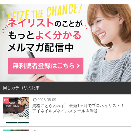
目次
1
秋バテの主な症状とは？
2
冷え以外の原因にも要注意！
3
秋バテにならないための予防策
4
まとめ
秋バテの主な症状とは？
同じカテゴリの記事
2026.08.09
PR
資格にとらわれず、最短1ヶ月でプロネイリスト！
アイネイルズネイルスクール＠渋谷