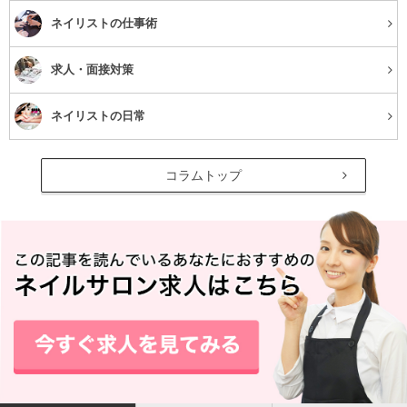
・やる気が出ない
ネイリストの仕事術
・頭がボーっとする
求人・面接対策
・肩こりや頭痛がある
ネイリストの日常
・冷えを感じる
コラムトップ
他にも色々な症状がありますが、主な症状にはこのような
ものがあります。
体の症状だけでなく、心にも不調を及ぼすことがわかりま
すね。
秋バテを甘くみてはダメ！
秋バテはきちんとした対処をしないと、いつまでも不調を
引きずることにもなりかねません。体調不良を放っておく