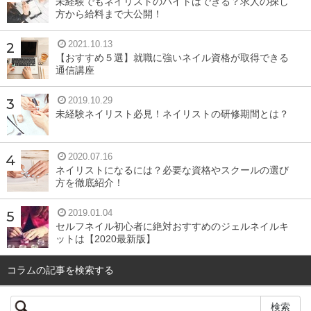
未経験でもネイリストのバイトはできる？求人の探し
方から給料まで大公開！
対応できず、また胃腸も弱いためにしっかり栄養を摂るこ
とができなくて、夏バテしてしまいます。
2021.10.13
【おすすめ５選】就職に強いネイル資格が取得できる
通信講座
そこから立て直すことができないまま秋がやってきて、今
度は朝晩の寒暖差に体がうまく対応できず、体調不良を引
2019.10.29
きずることになります。
未経験ネイリスト必見！ネイリストの研修期間とは？
2020.07.16
②「夏は元気でも、秋口から不調がやってくる
ネイリストになるには？必要な資格やスクールの選び
タイプ」
方を徹底紹介！
2019.01.04
こちらは比較的体力があり、胃腸も丈夫で夏は元気に過ご
セルフネイル初心者に絶対おすすめのジェルネイルキ
すことができます。表面上は元気に見えるのですが、冷房
ットは【2020最新版】
や冷たい飲み物・食べ物で体内は冷え切っていることに自
コラムの記事を検索する
覚がありません。
内臓が冷えるというのは体調に悪い影響を及ぼすため、秋