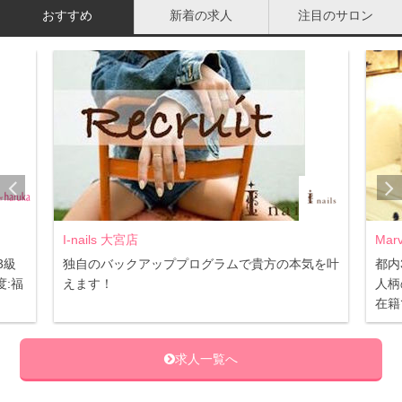
おすすめ
新着の求人
注目のサロン
と、免疫力を下げてしまい風邪を引きやすくなってしまい
ます。
秋冬には風邪だけでなくインフルエンザも流行ってくるの
で、
免疫力が低下したままではインフルエンザに感染する
確率も高くなってしまうのです。
きちんと体調管理をしておかないと、仕事にも支障が出て
しまいますよね。
また、後で詳しく書きますが秋バテは夏の冷えのほか、自
I-nails 大宮店
Mar
3級
独自のバックアッププログラムで貴方の本気を叶
都内
律神経が乱れて病気を招くおそれもあるので、甘く見ては
:福
えます！
人柄
いけないのです。
在籍
求人一覧へ
冷え以外の原因にも要注意！