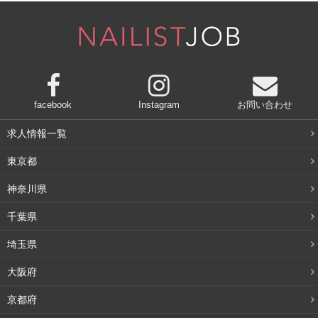
facebook
Instagram
お問い合わせ
求人情報一覧
東京都
神奈川県
千葉県
冷え以外の原因〈寒暖差・気圧の変化〉
埼玉県
大阪府
秋バテには夏に蓄積した冷え以外にも原因があります。夏
の暑さから一転、秋になり急に朝晩が寒くなりますよね。
京都府