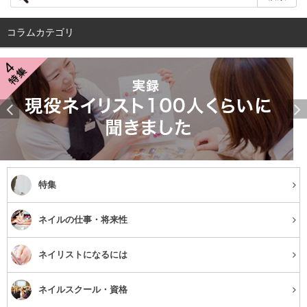
になって不調が目に見えてくるようになるわけです。この
コラムカテゴリ
ように、
夏バテとは違い秋バテは体力的に自信があっても
起こりうるもの
なのです。
こんな症状がでたら秋バテかも
では秋バテにはどんな症状があるのでしょうか。
・疲れが取れない
特集
・よく眠れない
ネイルの仕事・将来性
・だるい
ネイリストになるには
・胃腸の調子が悪い
ネイルスクール・資格