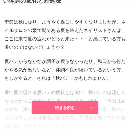
い体調の変化と対処法
季節は秋になり、ようやく過ごしやすくなりましたが、ネ
イルサロンの繁忙期である夏を終えたネイリストさんは、
ここに来て夏の疲れがどっと来た・・・と感じている方も
多いのではないでしょうか？
夏バテからなかなか調子が戻らなかったり、秋口から何だ
かやる気が出ないなど、体調不良が続いているという方、
もしかすると、それは「秋バテ」かもしれません。
暑い夏に現れる夏バテの症状とは違い、秋バテには涼しく
なったからこそ現れる症状もあります。例え、「体力はあ
続きを読む
るから、夏バテとは無縁！」と思っていた方でも、秋バテ
になってしまう可能性はあるので、予防法を知って毎日健
康に過ごせるようにしましょう。