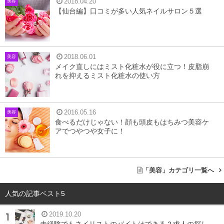
2018.04.20
美容
【仙台編】口コミが多い人気ネイルサロン５選
2018.06.01
美容
メイク直しにはミスト化粧水が役に立つ！皮脂崩
れを抑えるミスト化粧水の使い方
2016.05.16
美容
食べるだけじゃない！顔も頭皮もはちみつ美容ケ
アでつやつや女子に！
「美容」カテゴリ一覧へ
人気の記事ベスト5
2019.10.20
未経験でもネイリストのバイトはできる？求人の探し