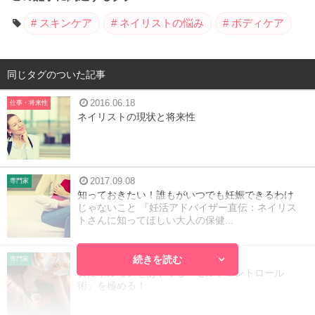
スキンケア
ネイリストの悩み
ボディケア
同じタグのついた記事
2016.06.18
仕事・将来性
ネイリストの現状と将来性
2017.09.08
専門家
知っておきたい！誰もがいつでも妊娠できるわけ
じゃないこと 『妊活アドバイザー直伝：ネイリス
トさんに知ってほしい大人の保健...
続きを読む
2017.08.21
専門家
女性ホルモンをあやつる「セルフコントロール
術」を極める！