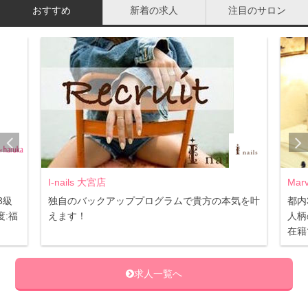
おすすめ
新着の求人
注目のサロン
Marvelous 恵比寿店
NAI
気を叶
都内3店舗同時募集☆ 福利厚生充実で安心♪
☆未
人柄の良いスタッフで職場環境◎ JNA認定講師
研修
在籍でスキルアップ♪
ける
求人一覧へ