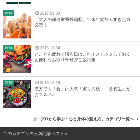
2017.01.03
専門家
「大人の保健室番外編⑧」年末年始飲みすぎた方
必読！
2016.11.04
専門家
とことん疲れて帰る日はこれ！ストックしておく
と便利なお取り寄せ夕ご飯特集
2016.11.16
専門家
漢方でも「食」は大事！実りの秋、「食養生」が
おススメ♪
「プロから学ぶ！心と身体の整え方」カテゴリ一覧へ
このカテゴリの人気記事ベスト5