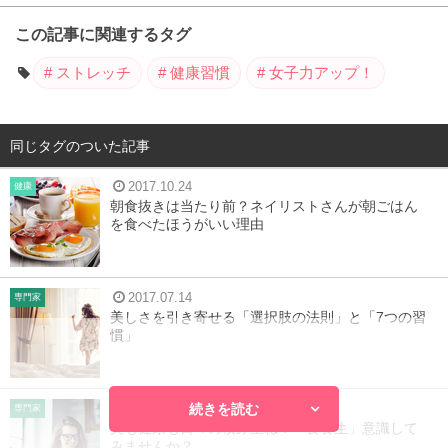
この記事に関連するタグ
ストレッチ
健康習慣
女子力アップ！
同じタグのついた記事
2017.10.24
健康
朝食抜きは当たり前？ネイリストさんが朝ごはん
を食べたほうがいい理由
2017.07.14
専門家
美しさを引き寄せる「選択肢の法則」と「7つの習
慣」
続きを読む
2017.02.24
専門家
美も健康も日々の積み重ね！「食養生」意識して
みませんか？