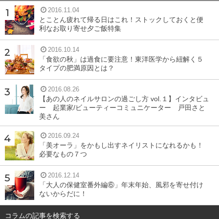
2016.11.04
とことん疲れて帰る日はこれ！ストックしておくと便
利なお取り寄せ夕ご飯特集
2016.10.14
「食欲の秋」は過食に要注意！東洋医学から紐解く５
タイプの肥満原因とは？
2016.08.26
【あの人のネイルサロンの過ごし方 vol.１】インタビュ
ー 起業家/ビューティーコミュニケーター 戸田さと
美さん
2016.09.24
「美オーラ」をかもし出すネイリストになれるかも！
必要なもの７つ
2016.12.14
「大人の保健室番外編⑥」年末年始、風邪を寄せ付け
ないからだに！
コラムの記事を検索する