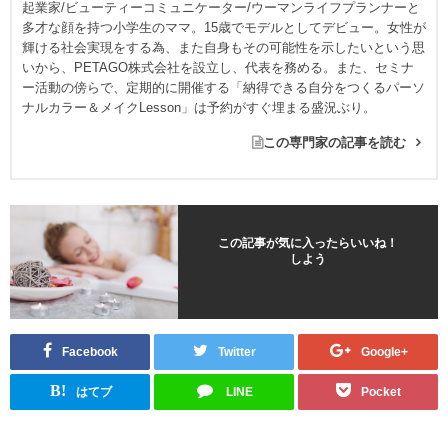
起業家/ビューティーコミュニケーター/ウーマンライフプランナーと
多才な顔を持つ小学生のママ。15歳でモデルとしてデビュー。女性が
輝ける社会実現をする為、また自身もその可能性を示したいという思
いから、PETAGO株式会社を設立し、代表を務める。また、セミナ
ー活動の傍らで、定期的に開催する「納得できる自分をつくるパーソ
ナルカラー＆メイクLesson」は予約がすぐ埋まる盛況ぶり。
この専門家の記事を読む
この記事が気に入ったらいいね！
しよう
Facebook
Twitter
Google+
B!
はてブ
LINE
Pocket