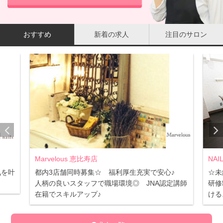
おすすめ
新着の求人
注目のサロン
NAIL MAISON 渋谷店
ate
心♪
☆未経験者大歓迎☆しっかりした福利厚生充実の
【時
定講師
研修制度で安心＆仲の良いスタッフで安心して働
取得
ける♪
利厚