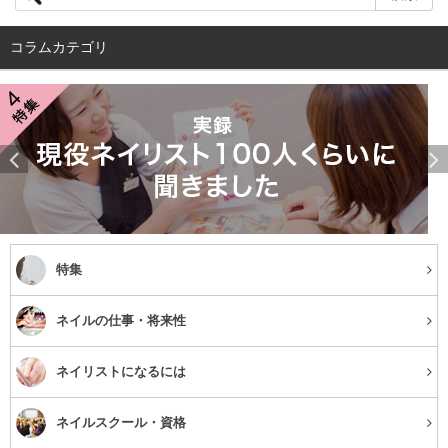
二重顎や顔にたるみのある人には、共通する特徴がありま
す。
コラムカテゴリ
①肩こりがひどい
②むくみがある
③姿勢が悪い
スマホで同じ姿勢をしていると、体の血液の循環や、リン
パの流れが悪くなります。血液やリンパは、老廃物を体外
特集
へ出す役割があります。しかし、
長時間の同じ姿勢によ
ネイルの仕事・将来性
り、老廃物が体から出ずに、むくみやすくなってしまうこ
とがあります。
ネイリストになるには
また、姿勢の悪さも実は二重顎やたるみにつながります。
ネイルスクール・資格
首や肩は顔を支えている部分です。しかし、首や肩が凝る