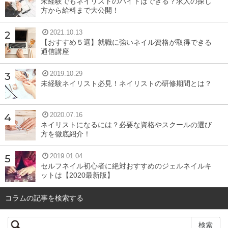
未経験でもネイリストのバイトはできる？求人の探し
も、下を向いていませんか？首が前にかたむく姿勢は、あ
方から給料まで大公開！
ごの下周辺にある筋肉（オトガイ筋）をおとろえさせてし
2021.10.13
まいます。
【おすすめ５選】就職に強いネイル資格が取得できる
通信講座
また、スマホの一点を見つめるので無表情が多くなる、口
がへの字になるなど、無意識に顔が固まっています。顔に
2019.10.29
未経験ネイリスト必見！ネイリストの研修期間とは？
は30種類以上の表情筋があるので、
表情筋がかたまると、
皮膚が垂れ下がり、たるみにもつながります。
2020.07.16
ネイリストになるには？必要な資格やスクールの選び
そのため、長い時間同じ姿勢でスマホを見ていると、顎ま
方を徹底紹介！
わりの筋肉が弱くなって、二重顎や顔自体がたるんでしま
2019.01.04
うようです。こまめに顔や口周りを動かすことが大切です
セルフネイル初心者に絶対おすすめのジェルネイルキ
ね。
ットは【2020最新版】
コラムの記事を検索する
二重顎やたるみがある人の特徴