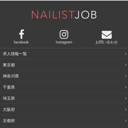
せんか？二重顎やたるみは年齢を重ねるとあらわれる、と
いうイメージが強いため、「二重顎や顔のたるみは老けて
見られる」と言われるようです。
二重顎やたるみは30代後半にグッと増える
facebook
Instagram
お問い合わせ
求人情報一覧
「顎のたるみが気になりはじめた」という悩みは、30代後
東京都
半になってグッと増えます。早ければ20代からあらわれる
人もいますが、30代によく見かける悩みです。
神奈川県
千葉県
特に、女性は30代後半となると、子育てや、仕事で役職に
ついて忙しくなります。忙しいと、どうしても自分のこと
埼玉県
にかまう時間が減ってしまいます。
大阪府
加齢だけでなく、忙しいことも原因で、二重顎やたるみに
京都府