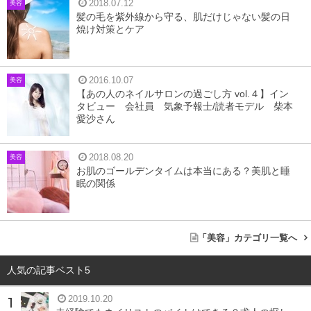
2018.07.12
美容
スマホの使いすぎで二重顎になるという噂ですが、どうし
髪の毛を紫外線から守る、肌だけじゃない髪の日
て顎がたるむのでしょうか？
焼け対策とケア
二重顎やたるみの原因は筋力の低下
2016.10.07
美容
【あの人のネイルサロンの過ごし方 vol.４】イン
タビュー 会社員 気象予報士/読者モデル 柴本
二重顎や顔のたるみの原因は、以下の3つの理由が考えら
愛沙さん
れます。
2018.08.20
美容
お肌のゴールデンタイムは本当にある？美肌と睡
①筋力の低下
眠の関係
②体重の増加
「美容」カテゴリ一覧へ
③姿勢の悪さ
人気の記事ベスト5
特に、スマホが原因である二重顎には、筋力の低下が関係
しています。スマホを見るとき、目線だけでなく顔や首
2019.10.20