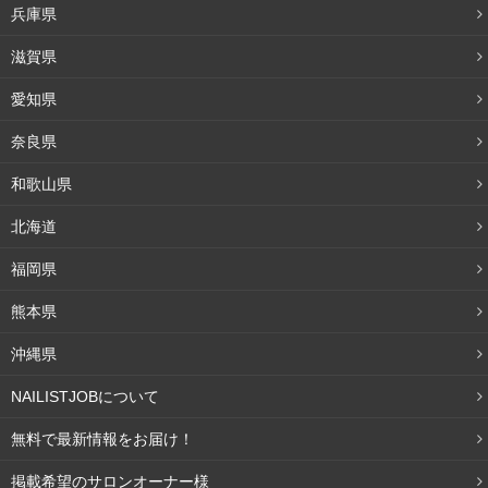
気づかず、予防できないまま悩む人が増えるそうです。
兵庫県
滋賀県
20代や30代前半から予防することも大切
愛知県
ここまでを読んで、20代や30代の方は「私はまだまだ大
奈良県
丈夫！」と、安心したかもしれません。しかし、油断はで
和歌山県
きません。前述したように、スマホが普及したことによっ
北海道
て、二重顎や顔のたるみが早まっている可能性がありま
す。
福岡県
熊本県
まだまだ若いのに、二重顎や顔のたるみに悩むのは、つら
いですよね。いつまでもきれいな顔のラインを保つために
沖縄県
も、20代や30代前半でも予防をしていきましょう。
NAILISTJOBについて
無料で最新情報をお届け！
二重顎に効果的なエクササイズ手順
掲載希望のサロンオーナー様