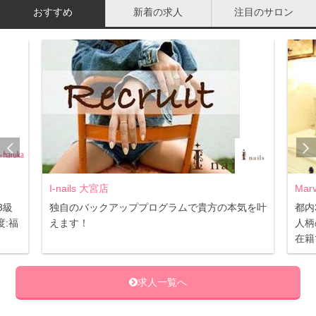
おすすめ
新着の求人
注目のサロン
二重顎や顔がたるんでいる人を見ると、「老けているな
あ」と感じることはありませんか？どうして二重顎や顔の
たるみがあると、実年齢よりも老けて見えるのでしょう
か？
加齢とともに、体は下へさがっていく
I-nails 大宮店
Mar
加齢とともに、体は重力に逆らえず、下へとさがっていき
3級
独自のバックアッププログラムで貴方の本気を叶
都内
ます。体だけでなく、もちろん顔の皮膚も垂れ下がり、筋
:福
えます！
人柄
肉も衰えていきます。胸などが加齢で垂れ下がることも、
在籍
同じ原理です。
求人一覧へ
あご周りがたるんで下がっている状態は、どことなく「年
齢を重ねた人にあらわれる症状」というイメージがありま