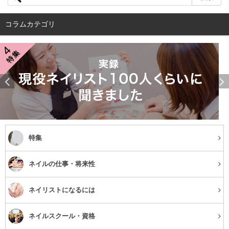
公正競争規約というものに基づいて「カフェインレス」と
コラムカテゴリ
表示する場合は、カフェイン含有量は10％以下という決ま
りしかないので、市販のデカフェコーヒーのカフェイン含
有量は1～10％と、企業や商品によってかなり違いがある
ので、カフェインの摂取を控えている人は成分表示などで
確認しましょう。
デカフェとカフェインレスは違うもの？
特集
まず、コーヒーの売り場に行くと「デカフェ」や「カフェ
ネイルの仕事・将来性
インレス」の表示を目にしますが、これらは実は同じ意味
のもの。カフェインレスとは「カフェインを少量含む」と
ネイリストになるには
いう意味なので、この2つは同じものだと捉えて良いでし
ネイルスクール・資格
ょう。