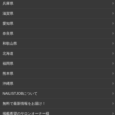
兵庫県
・甜茶
滋賀県
・そば茶
・ルイボスティー
愛知県
・杜仲茶
奈良県
・カモミールティー
和歌山県
・小豆茶
・コーン茶
北海道
・ドクダミ茶
福岡県
・タンポポ茶
etc
熊本県
沖縄県
特に最後の「タンポポ茶」に関しては、タンポポの根を焙
煎した香りがコーヒーに似ているといわれており、ミルク
NAILISTJOBについて
を入れるとラテを飲んでいるような風味を味わえるので
無料で最新情報をお届け！
「タンポポコーヒー」という名前で販売されることもあり
掲載希望のサロンオーナー様