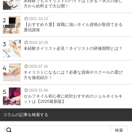
未経験でもネイリストのバイトはできる？求人の探し
近年主流になってきている抽出方法。二酸化炭素でカフェ
方から給料まで大公開！
インを抽出する比較的新しい技術で、効率的にカフェイン
2021.10.13
を取り除いて、他の成分を壊さないので人気が高いです。
【おすすめ５選】就職に強いネイル資格が取得できる
自然界に存在する気体を使用するので、安全性が高いのも
通信講座
人気の理由です。
2019.10.29
未経験ネイリスト必見！ネイリストの研修期間とは？
なぜ流行したの？
2020.07.16
ネイリストになるには？必要な資格やスクールの選び
欧米を中心に健康志向なモデルなどが発信し広まっていた
方を徹底紹介！
のが、日本にも流れ込んで注目と関心が集まりました。欧
米では、コーヒーの1割がデカフェなぐらいに、デカフェ
2019.01.04
セルフネイル初心者に絶対おすすめのジェルネイルキ
の地位が確立されています。
ットは【2020最新版】
EUではカフェインの含有量がコーヒー豆中0.2％以下、イ
コラムの記事を検索する
ンスタントでは0.3％以下という規格が設けられています
が、日本にははっきりとした基準がありません。