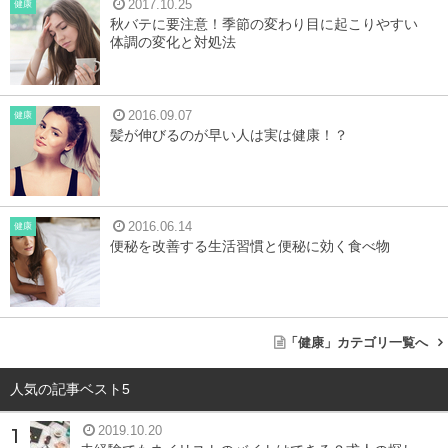
2017.10.25
健康
ェインを取り除くのですが、除去する方法はいくつか種類
秋バテに要注意！季節の変わり目に起こりやすい
体調の変化と対処法
があります。
・有機溶媒抽出
2016.09.07
健康
世界で初めてカフェインの除去に成功した方法です。生の
髪が伸びるのが早い人は実は健康！？
コーヒー豆を有機溶剤に浸し、カフェインを溶かしだす方
法。この方法は、日本では薬品が使用されているため、食
品衛生法によって輸入禁止となっています。
2016.06.14
健康
便秘を改善する生活習慣と便秘に効く食べ物
・水抽出
生のコーヒー豆を水に浸してカフェインを抽出する方法で
す。ただ水に浸すだけでは香りや成分が水に移ってしまう
「健康」カテゴリ一覧へ
ため、カフェイン以外の成分が含まれた水に浸すことによ
って、カフェインのみを抽出することができます。
人気の記事ベスト5
・超臨界二酸化炭素抽出
2019.10.20