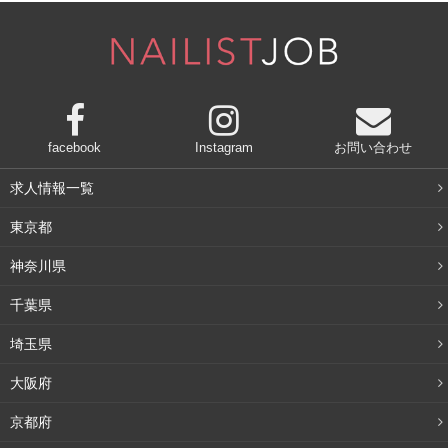
も見つかりませんでした。ただ、「ノンカフェイン」のコ
ーヒーを探して検索したら「カフェインレス」のコーヒー
がヒットしたので、言葉の意味が正しく使われていないの
がよく分かります。
facebook
Instagram
お問い合わせ
妊娠中の人などで、カフェインを摂りたくない人は購入の
際は気をつけましょう。
求人情報一覧
東京都
ノンカフェイン飲料
神奈川県
千葉県
では、ノンカフェインのコーヒーはないものの、ノンカフ
ェインの飲み物は数多く存在します。基本的には上で説明
埼玉県
したような「茶葉」ではないお茶のことです。
大阪府
・麦茶
京都府
・ハトムギ茶