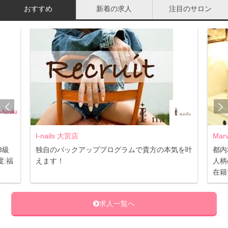
う名前も聞いたことがある人もいると思います。これらは
おすすめ
新着の求人
注目のサロン
また、デカフェと同じようなものなのでしょうか？
ノンカフェインやカフェインフリーとは、実はコーヒーで
はありません。もともとカフェインが含まれていない、コ
ーヒー豆以外が原料の飲み物のことを指します。なので、
カフェインは全く含まれていません。
コーヒーや紅茶の原料にはカフェインが含まれています。
また、紅茶は「カメリアシネンシス」というツバキ科の植
Marvelous 恵比寿店
物の葉が原料ですが、緑茶やウーロン茶も実は茶葉の発酵
ログラムで貴方の本気を叶
都内3店舗同時募集☆ 福利厚生充実
の度合いが同じ葉が原料なのです。
人柄の良いスタッフで職場環境◎ JN
在籍でスキルアップ♪
ノンカフェインコーヒーはどのようなもの？
求人一覧へ
結論から説明すると、ノンカフェインのコーヒーは探して