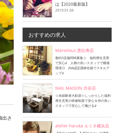
は【2020最新版】
2019.01.04
おすすめの求人
Marvelous 恵比寿店
都内3店舗同時募集☆ 福利厚生充実
で安心♪ 人柄の良いスタッフで職場
環境◎ JNA認定講師在籍でスキルア
ップ♪
NAIL MAISON 渋谷店
☆未経験者大歓迎☆しっかりした福利
厚生充実の研修制度で安心＆仲の良い
スタッフで安心して働ける♪
抽出さ
atelier haruka ルミネ横浜店