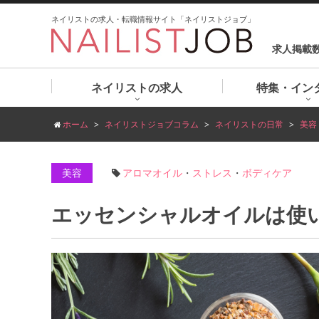
ネイリストの求人・転職情報サイト「ネイリストジョブ」
求人掲載
ネイリストの求人
特集・イン
ホーム
ネイリストジョブコラム
ネイリストの日常
美容
美容
アロマオイル
・
ストレス
・
ボディケア
エッセンシャルオイルは使