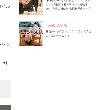
【時給1,040円～】駅近サロンで通勤
楽々◎3級取得者・サロン未経験者
オイル
OK・充実の研修制度:福利厚生あり◎
I-nails 大宮店
独自のバックアッププログラムで貴方
の本気を叶えます！
フレッ
ように