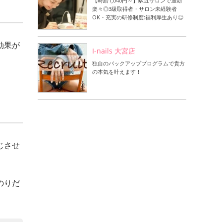
【時給1,040円～】駅近サロンで通勤
楽々◎3級取得者・サロン未経験者
OK・充実の研修制度:福利厚生あり◎
効果が
I-nails 大宮店
独自のバックアッププログラムで貴方
の本気を叶えます！
じさせ
のりだ