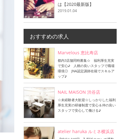
は【2020最新版】
2019.01.04
おすすめの求人
Marvelous 恵比寿店
都内3店舗同時募集☆ 福利厚生充実
で安心♪ 人柄の良いスタッフで職場
環境◎ JNA認定講師在籍でスキルア
ップ♪
NAIL MAISON 渋谷店
☆未経験者大歓迎☆しっかりした福利
厚生充実の研修制度で安心＆仲の良い
スタッフで安心して働ける♪
atelier haruka ルミネ横浜店