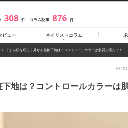
308
876
数
件 コラム記事
件
タビュー
ネイリストコラム
求
くすみ肌を明るく見せる化粧下地は？コントロールカラーは肌質で選んで！
201
粧下地は？コントロールカラーは