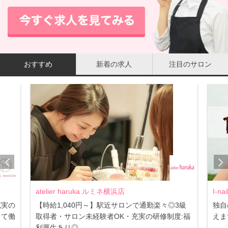
おすすめ
新着の求人
注目のサロン
atelier haruka ルミネ横浜店
I-n
充実の
【時給1,040円～】駅近サロンで通勤楽々◎3級
独自
して働
取得者・サロン未経験者OK・充実の研修制度:福
えま
利厚生あり◎