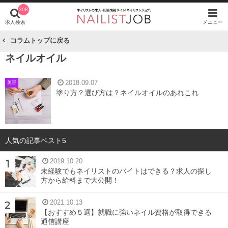
308
求人検索
メニュー
コラムトップに戻る
ネイルオイル
2018.09.07
美容
塗り方？選び方は？ネイルオイルのあれこれ
人気の記事ベスト5
2019.10.20
未経験でもネイリストのバイトはできる？求人の探し
方から給料まで大公開！
2021.10.13
【おすすめ５選】就職に強いネイル資格が取得できる
通信講座