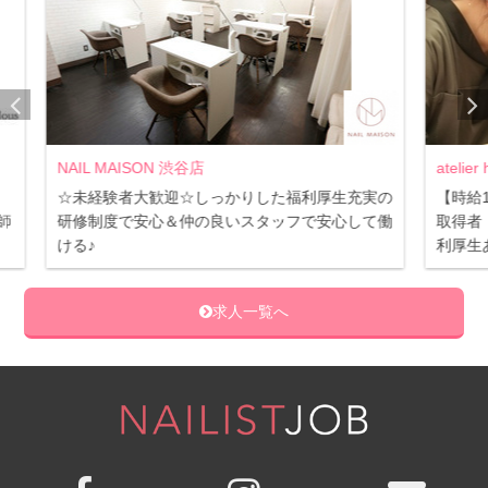
atelier haruka ルミネ横浜店
I
生充実の
【時給1,040円～】駅近サロンで通勤楽々◎3級
独
心して働
取得者・サロン未経験者OK・充実の研修制度:福
え
利厚生あり◎
求人一覧へ