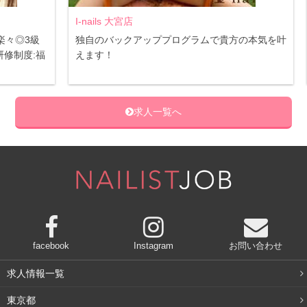
I-nails 大宮店
Mar
3級
独自のバックアッププログラムで貴方の本気を叶
都内
:福
えます！
人柄
在籍
求人一覧へ
facebook
Instagram
お問い合わせ
求人情報一覧
東京都