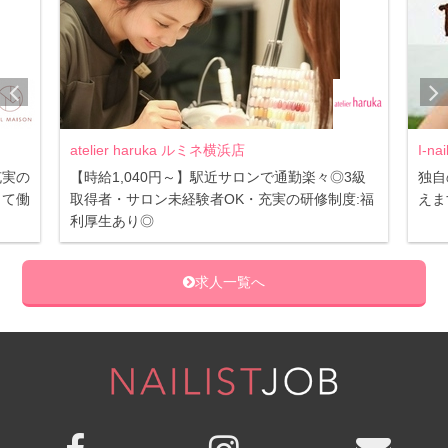
atelier haruka ルミネ横浜店
I-n
充実の
【時給1,040円～】駅近サロンで通勤楽々◎3級
独自
して働
取得者・サロン未経験者OK・充実の研修制度:福
えま
利厚生あり◎
求人一覧へ