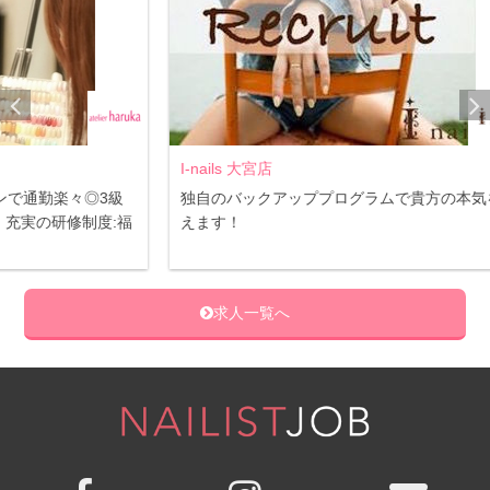
I-nails 大宮店
Mar
3級
独自のバックアッププログラムで貴方の本気を叶
都内
:福
えます！
人柄
在籍
求人一覧へ