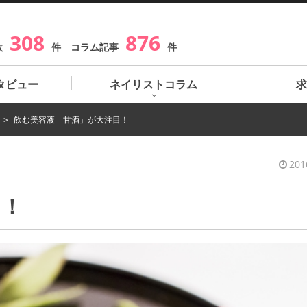
308
876
数
件 コラム記事
件
タビュー
ネイリストコラム
求
飲む美容液「甘酒」が大注目！
201
目！