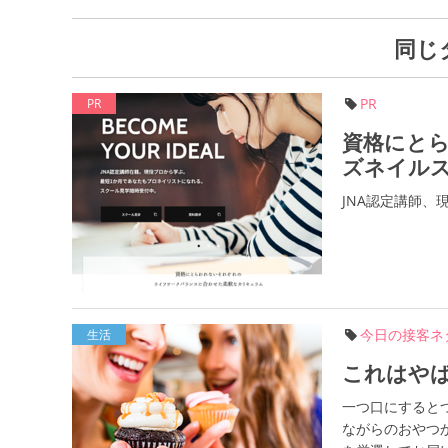
同じ
PR
PR
資格にと
ズネイル
JNA認定講師
今日の接客ネ
生活
これはや
一つ口にすると
ながらのおやつ