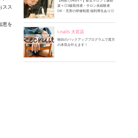
【時給1,040円～】駅近サロンで通勤
楽々◎3級取得者・サロン未経験者
おスス
OK・充実の研修制度:福利厚生あり◎
知恵を
I-nails 大宮店
独自のバックアッププログラムで貴方
の本気を叶えます！