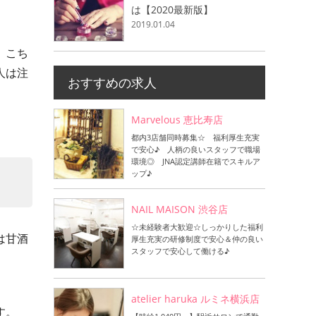
は【2020最新版】
2019.01.04
、こち
人は注
おすすめの求人
Marvelous 恵比寿店
都内3店舗同時募集☆ 福利厚生充実
で安心♪ 人柄の良いスタッフで職場
環境◎ JNA認定講師在籍でスキルア
ップ♪
NAIL MAISON 渋谷店
☆未経験者大歓迎☆しっかりした福利
は甘酒
厚生充実の研修制度で安心＆仲の良い
スタッフで安心して働ける♪
atelier haruka ルミネ横浜店
す。