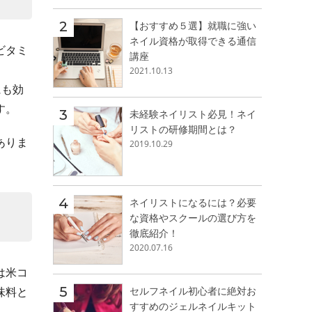
【おすすめ５選】就職に強い
ネイル資格が取得できる通信
ビタミ
講座
2021.10.13
にも効
す。
未経験ネイリスト必見！ネイ
リストの研修期間とは？
ありま
2019.10.29
ネイリストになるには？必要
な資格やスクールの選び方を
徹底紹介！
2020.07.16
は米コ
味料と
セルフネイル初心者に絶対お
すすめのジェルネイルキット