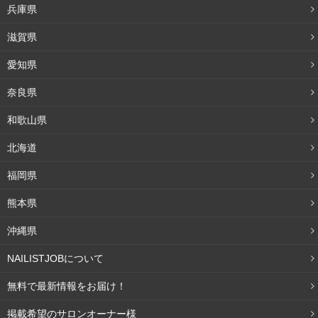
兵庫県
そんな時にはアイシャドウの明るい色から暗い色までを使
滋賀県
って自然なグラデーションで印象のある目元を作りつつ、
愛知県
光沢をプラスしたりグロスシャドウを使ってツヤを出した
りするのがおすすめです。
奈良県
和歌山県
口元は、ごく薄づきで血色を足すような透け感のあるもの
を選びましょう。このとき、
北海道
チークがオレンジ系ならリップもオレンジ系、チークがレ
福岡県
ッド系ならリップと色味を合わせる
と、まとまりのある印
熊本県
象を作ることができます。
沖縄県
シアーメイクのポイントは「濃くしすぎない」
NAILISTJOBについて
こと
無料で最新情報をお届け！
きちんとメイクに慣れていると、シアーメイクでは物足り
掲載希望のサロンオーナー様