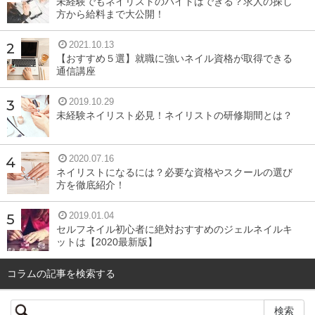
未経験でもネイリストのバイトはできる？求人の探し
主張するアイテムが増えています。
方から給料まで大公開！
2021.10.13
例えば、
【おすすめ５選】就職に強いネイル資格が取得できる
・毛穴などの気になる肌悩みは解消しつつ、素肌がキレイ
通信講座
になったかのように演出してくれるファンデーション
2019.10.29
未経験ネイリスト必見！ネイリストの研修期間とは？
・もともとの血色が良いかのように、唇にほんのりと色づ
けしてくれるリップ
2020.07.16
ネイリストになるには？必要な資格やスクールの選び
・肌の内側から発色しているかのようなチーク
方を徹底紹介！
など、続々と発売されています。
2019.01.04
セルフネイル初心者に絶対おすすめのジェルネイルキ
これらのアイテムを上手に使って、シアーな冬メイクを楽
ットは【2020最新版】
しんでみましょう。
コラムの記事を検索する
「透明感のある肌」の基本