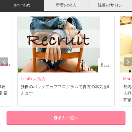
おすすめ
新着の求人
注目のサロン
透明感のある肌作りのポイント
みずみずしい素肌を作ったら、次はメイクで肌作りです。
ツヤと透明感のある肌を作っていきますが、ここでまずフ
ァンデーションを塗ってしまうのではなく、化粧下地を上
手に使いましょう。
下地には毛穴をカバーしてくれる効果や肌のムラを整える
効果があります。パール入りのものを選べば内側から輝い
I-nails 大宮店
Mar
ているような肌を作ってくれます。
3級
独自のバックアッププログラムで貴方の本気を叶
都内
:福
えます！
人柄
在籍
また、ファンデーションをしっかりと密着させて崩れにく
くしてくれる効果もあるので、まさに良いことづくしなん
求人一覧へ
です。ファンデーションを色々変えてもイマイチ変化がな
い、という時には下地に力を入れてみてください。