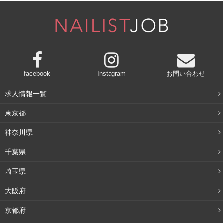
次にファンデーションですが、
シアーメイクにおすすめな
のはリキッドファンデやクッションファンデです。
薄くの
ばすことができて、粉っぽくないのでキレイな素肌のよう
に仕上げることができます。
facebook
Instagram
お問い合わせ
ツヤ感がほしければこれで終了でもいいのですが、もちを
求人情報一覧
良くするのならふわっと軽くパウダーでおさえましょう。
チークも薄づきのものや、クリームタイプを選ぶと自然な
東京都
仕上がりになります。
神奈川県
千葉県
目元・口元作り
埼玉県
素顔を活かすなら目元もナチュラルに薄く色を乗せる程度
大阪府
でいいのですが、いままでしっかりメイクをしてきた人に
京都府
は少々物足りなさを感じるかもしれません。