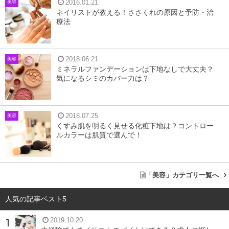
2016.01.21
美容
ネイリストが教える！ささくれの原因と予防・治
療法
2018.06.21
シアー（sheer）とは、ごく薄い・透き通るような・透明
美容
ミネラルファンデーションは下地なしで大丈夫？
感などの意味を持っていて、シアーメイクとは薄づきでナ
気になるシミのカバー力は？
チュラルな、素肌感のあるメイクのことを言います。
ばっちりメイクしてます！といった、やりすぎ感がないの
2018.07.25
美容
くすみ肌を明るく見せる化粧下地は？コントロー
に健康的な血色の良さを感じるのが魅力。ナチュラルメイ
ルカラーは肌質で選んで！
クを好む女性は多いので、広く受け入れられているメイク
方法です。
「美容」カテゴリ一覧へ
シアーメイクを叶えるアイテム
人気の記事ベスト5
2019.10.20
シアーな質感を求める流行から、化粧品各社でも薄づきを