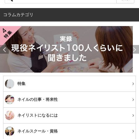
透明感のある肌を作るには、メイクはもちろんですが、そ
コラムカテゴリ
の前に大切なのは素肌作り。水分不足で乾燥した肌ではい
くら頑張っても透明感は半減してしまいます。
特に冬は乾燥しがちなので肌の水分補給はたっぷりとし
て、みずみずしい素肌を作っていきましょう。
時間のある
時にはシートパックもいいですね。乾燥が進んでしまった
肌をしっかりと潤してくれますよ。
特集
また、血行が悪いと肌色がくすんだりして、理想の「透き
通る」肌から遠くなってしまいます。いつも体を温めるこ
ネイルの仕事・将来性
とを意識して、お風呂に浸かりながら軽くリンパをほぐし
てあげるなど、体内の流れを良くしてあげることも大切で
ネイリストになるには
す。
ネイルスクール・資格
まずは土台となる素肌をしっかり作って上げることから始