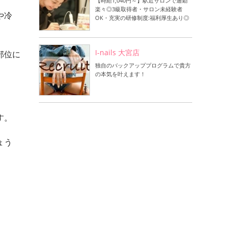
【時給1,040円～】駅近サロンで通勤
楽々◎3級取得者・サロン未経験者
や冷
OK・充実の研修制度:福利厚生あり◎
I-nails 大宮店
部位に
独自のバックアッププログラムで貴方
の本気を叶えます！
す。
ょう