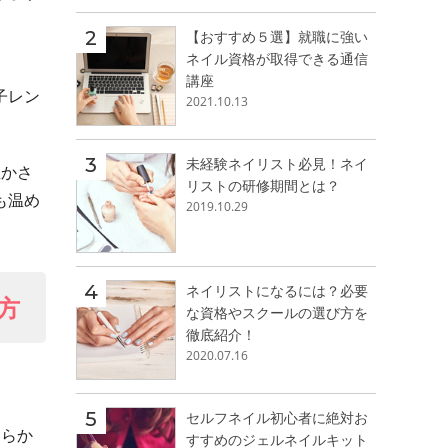
【おすすめ５選】就職に強い
ネイル資格が取得できる通信
講座
子レン
2021.10.13
未経験ネイリスト必見！ネイ
温かさ
リストの研修期間とは？
も温め
2019.10.29
ネイリストになるには？必要
方
な資格やスクールの選び方を
徹底紹介！
2020.07.16
セルフネイル初心者に絶対お
あらか
すすめのジェルネイルキット