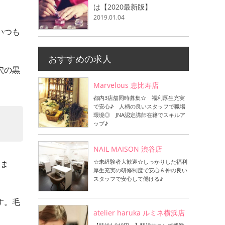
は【2020最新版】
2019.01.04
いつも
おすすめの求人
穴の黒
Marvelous 恵比寿店
都内3店舗同時募集☆ 福利厚生充実
で安心♪ 人柄の良いスタッフで職場
環境◎ JNA認定講師在籍でスキルア
ップ♪
NAIL MAISON 渋谷店
☆未経験者大歓迎☆しっかりした福利
りま
厚生充実の研修制度で安心＆仲の良い
スタッフで安心して働ける♪
す。毛
atelier haruka ルミネ横浜店