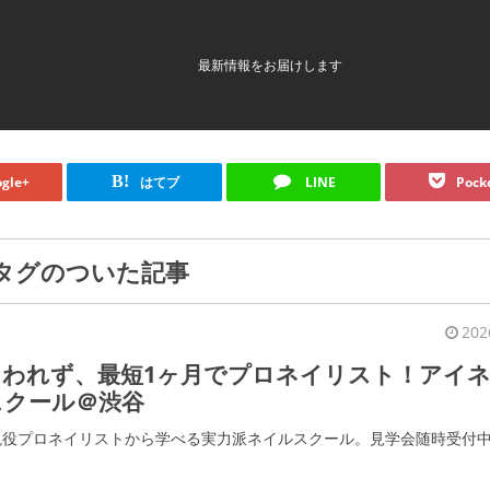
最新情報をお届けします
B!
gle+
はてブ
LINE
Pock
タグのついた記事
202
らわれず、最短1ヶ月でプロネイリスト！アイ
スクール＠渋谷
、現役プロネイリストから学べる実力派ネイルスクール。見学会随時受付