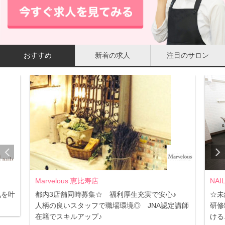
おすすめ
新着の求人
注目のサロン
Marvelous 恵比寿店
NAI
気を叶
都内3店舗同時募集☆ 福利厚生充実で安心♪
☆未
人柄の良いスタッフで職場環境◎ JNA認定講師
研修
在籍でスキルアップ♪
ける