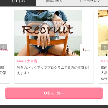
おすすめ
新着の求人
注目のサロン
I-nails 大宮店
Marv
級
独自のバックアッププログラムで貴方の本気を叶
都内
:福
えます！
人柄
在籍
求人一覧へ