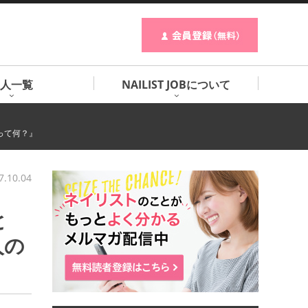
人一覧
NAILIST JOBについて
って何？』
7.10.04
と
人の