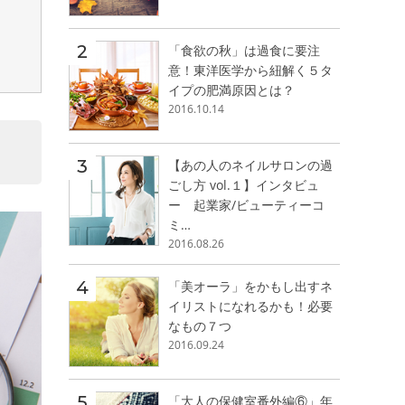
「食欲の秋」は過食に要注
意！東洋医学から紐解く５タ
イプの肥満原因とは？
2016.10.14
【あの人のネイルサロンの過
ごし方 vol.１】インタビュ
ー 起業家/ビューティーコ
ミ…
2016.08.26
「美オーラ」をかもし出すネ
イリストになれるかも！必要
なもの７つ
2016.09.24
「大人の保健室番外編⑥」年