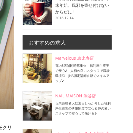
末年始、風邪を寄せ付けない
からだに！
2016.12.14
おすすめの求人
Marvelous 恵比寿店
都内3店舗同時募集☆ 福利厚生充実
で安心♪ 人柄の良いスタッフで職場
環境◎ JNA認定講師在籍でスキルア
ップ♪
NAIL MAISON 渋谷店
☆未経験者大歓迎☆しっかりした福利
厚生充実の研修制度で安心＆仲の良い
スタッフで安心して働ける♪
妊クリ