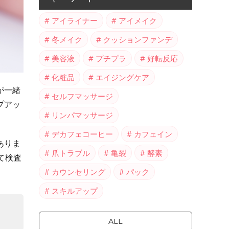
アイライナー
アイメイク
冬メイク
クッションファンデ
美容液
プチプラ
好転反応
化粧品
エイジングケア
が一緒
セルフマッサージ
プアッ
リンパマッサージ
デカフェコーヒー
カフェイン
ありま
爪トラブル
亀裂
酵素
て検査
カウンセリング
パック
スキルアップ
ALL