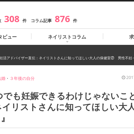
308
876
数
件 コラム記事
件
タビュー
ネイリストコラム
求
『妊活アドバイザー直伝：ネイリストさんに知ってほしい大人の保健室㉗ 男性不妊
201
結婚
・
３年後の自分
つでも妊娠できるわけじゃないこ
ネイリストさんに知ってほしい大
？』