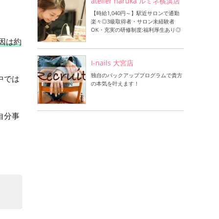
atelier haruka ルミネ横浜店
【時給1,040円～】駅近サロンで通勤
楽々◎3級取得者・サロン未経験者
OK・充実の研修制度:福利厚生あり◎
因は約
I-nails 大宮店
独自のバックアッププログラムで貴方
中では
の本気を叶えます！
自分事