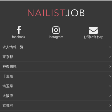
う。普段のスキンケアの際に、目周りだけ乳液を重ねづけ
したり、乾燥によるシワも気になるのであれば、目元専用
のアイクリームを用意するのもいいですね。
乾燥対策をすればターンオーバーはかなり改善されます。
facebook
Instagram
お問い合わせ
あと気をつけたいのは目元をこすること。ついクセでこす
求人情報一覧
ってしまう、何だかいつもかゆくて、という人はメイク用
東京都
品を変えてみるとか、一度病院へ行くなどして、こすらな
い習慣をつけていきましょう。
神奈川県
千葉県
紫外線対策もしっかり
埼玉県
大阪府
色素沈着予防として、意外と大切なのが紫外線対策です。
先ほどもメラニン色素が残って色素沈着してしまうと書き
京都府
ましたが、そのメラニン色素を作りだすのが紫外線。だと