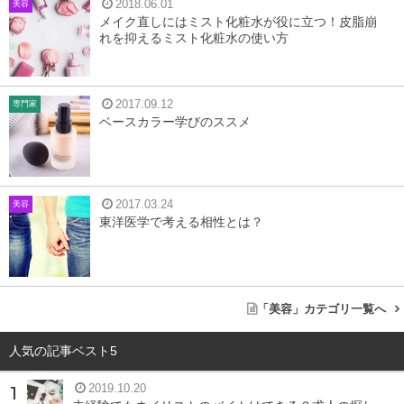
2018.06.01
美容
メイク直しにはミスト化粧水が役に立つ！皮脂崩
メイクをきちんと落とせていない
れを抑えるミスト化粧水の使い方
目元のクマ、なかでも色素沈着型のクマはメイクを落とす
際にきちんと落とせていないことが大きな原因となりま
2017.09.12
専門家
ベースカラー学びのススメ
す。
目を大きくぱっちり見せるためにアイラインやマスカラ、
アイシャドウをしっかり入れているにも関わらず、クレン
2017.03.24
美容
東洋医学で考える相性とは？
ジングはまとめてささっとして終了～なんてこと、ありま
せんか。
アイメイクはクレンジングの前に、アイメイクリムーバー
「美容」カテゴリ一覧へ
で丁寧に落とさなければ、落としきれなかったメイクの色
素が皮膚にたまり、色素沈着してしまうのです。
人気の記事ベスト5
2019.10.20
これ１本でOKと宣伝しているオイルクレンジングなども