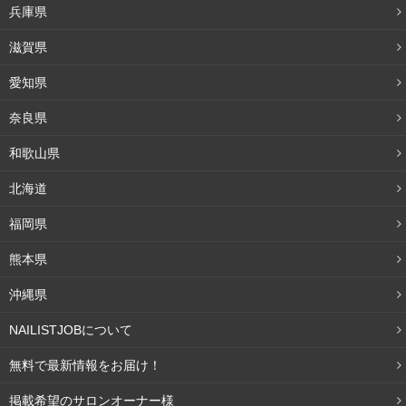
兵庫県
すると、紫外線対策をしっかり行ってメラニンを作らない
滋賀県
ようにすればいいわけです。
愛知県
日焼け止めは目元までしっかり塗るようにしましょう。
奈良県
和歌山県
色素沈着のケア方法
北海道
福岡県
熊本県
沖縄県
NAILISTJOBについて
無料で最新情報をお届け！
掲載希望のサロンオーナー様