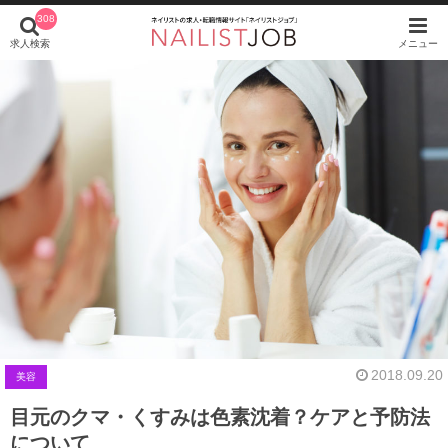
308
求人検索
メニュー
2018.09.20
美容
目元のクマ・くすみは色素沈着？ケアと予防法
について