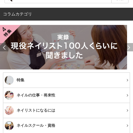
また、乾燥してかゆみを感じるという場合もあるので、保
コラムカテゴリ
湿をしっかりすることも大切です。特に乾燥しているとき
は、ターンオーバーが乱れてしまい、メラニンが蓄積し色
素沈着として残ってしまうことも。
また、アレルギーやアトピー性皮膚炎の炎症によって色素
沈着を起こす場合もあります。
特集
目元の色素沈着の予防法
ネイルの仕事・将来性
ネイリストになるには
ネイルスクール・資格