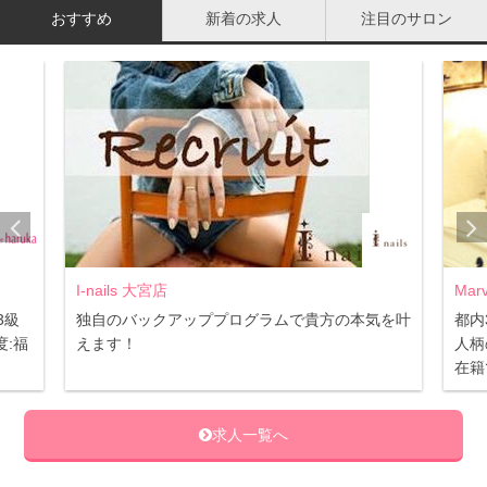
す。その後にまだ汚れが残っていれば、新しいコットンに
おすすめ
新着の求人
注目のサロン
リムーバーをつけて、もう一度優しく拭き取りましょう。
疲れて帰った後には面倒かもしれませんが、このひと手間
が１年後・５年後の自分の顔を作ると思って、がんばって
くださいね。
ターンオーバーを乱さないこと
I-nails 大宮店
Mar
目元が常に乾燥していたり、ひんぱんにこすったりしてい
3級
独自のバックアッププログラムで貴方の本気を叶
都内
ると、ターンオーバーが乱れてしまい、本来排出されるは
:福
えます！
人柄
ずのメラニン色素が残り色素沈着の原因になってしまうこ
在籍
とがあります。
求人一覧へ
これを防ぐためには、ターンオーバーを正常に働かせるこ
と。まずは乾燥のケアを習慣にすることからはじめましょ