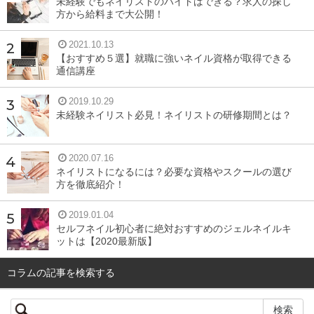
未経験でもネイリストのバイトはできる？求人の探し
ありますが、クマが気になるのなら、これ以上濃くさせな
方から給料まで大公開！
いためにもきちんとアイメイクリムーバーを使うことをお
2021.10.13
すすめします。
【おすすめ５選】就職に強いネイル資格が取得できる
通信講座
目の周りをよくこする
2019.10.29
未経験ネイリスト必見！ネイリストの研修期間とは？
メイク落としの使い方も大切ですが、色素沈着の原因には
2020.07.16
摩擦や刺激を与えていることも考えられます。もともと目
ネイリストになるには？必要な資格やスクールの選び
の周りの皮膚というのはとても薄くて摩擦や刺激に弱いも
方を徹底紹介！
の。
2019.01.04
セルフネイル初心者に絶対おすすめのジェルネイルキ
それをクレンジングのときにゴシゴシと力いっぱいこすっ
ットは【2020最新版】
たり、合わないメイクアイテムを使ってかゆみが出てひん
コラムの記事を検索する
ぱんに目の周りをこする、といった行為もクマをひどくす
る要因です。