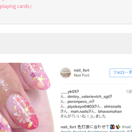
aying cards）
）