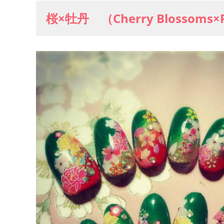
桜×牡丹 （Cherry Blossoms×