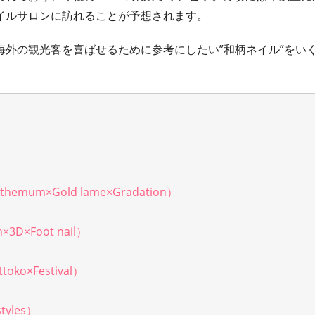
イルサロンに訪れることが予想されます。
外の観光客を喜ばせるために参考にしたい”和柄ネイル”をい
um×Gold lame×Gradation）
D×Foot nail）
o×Festival）
yles）