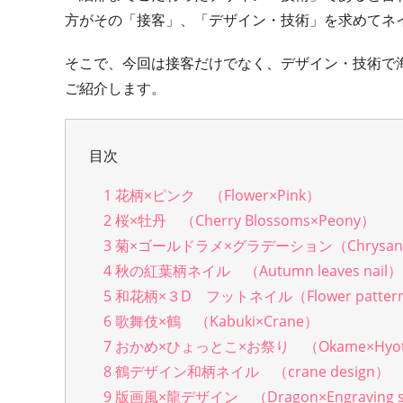
方がその「接客」、「デザイン・技術」を求めてネ
そこで、今回は接客だけでなく、デザイン・技術で海
ご紹介します。
目次
1
花柄×ピンク （Flower×Pink）
2
桜×牡丹 （Cherry Blossoms×Peony）
3
菊×ゴールドラメ×グラデーション（Chrysanthem
4
秋の紅葉柄ネイル （Autumn leaves nail）
5
和花柄×３D フットネイル（Flower pattern×3
6
歌舞伎×鶴 （Kabuki×Crane）
7
おかめ×ひょっとこ×お祭り （Okame×Hyottok
8
鶴デザイン和柄ネイル （crane design）
9
版画風×龍デザイン （Dragon×Engraving st