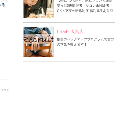
【時給1,040円～】駅近サロンで通勤
楽々◎3級取得者・サロン未経験者
OK・充実の研修制度:福利厚生あり◎
I-nails 大宮店
独自のバックアッププログラムで貴方
の本気を叶えます！