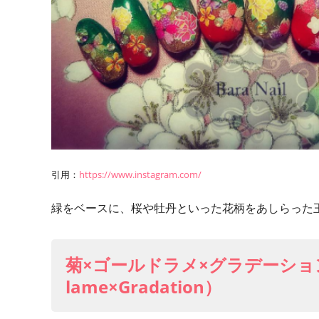
引用：
https://www.instagram.com/
緑をベースに、桜や牡丹といった花柄をあしらった
菊×ゴールドラメ×グラデーション（C
lame×Gradation）