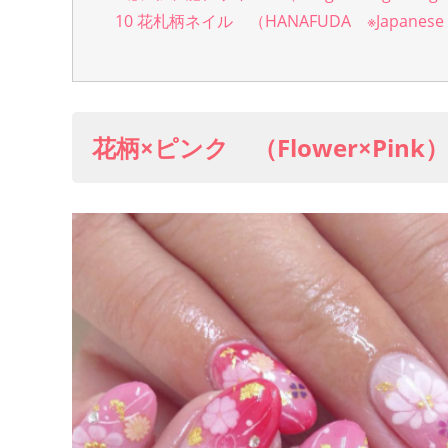
10
花札柄ネイル （HANAFUDA ※Japanese pl
花柄×ピンク （Flower×Pink