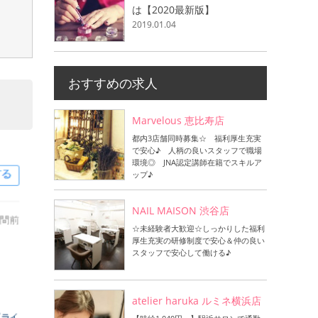
は【2020最新版】
2019.01.04
おすすめの求人
Marvelous 恵比寿店
都内3店舗同時募集☆ 福利厚生充実
で安心♪ 人柄の良いスタッフで職場
環境◎ JNA認定講師在籍でスキルア
ップ♪
NAIL MAISON 渋谷店
☆未経験者大歓迎☆しっかりした福利
厚生充実の研修制度で安心＆仲の良い
スタッフで安心して働ける♪
atelier haruka ルミネ横浜店