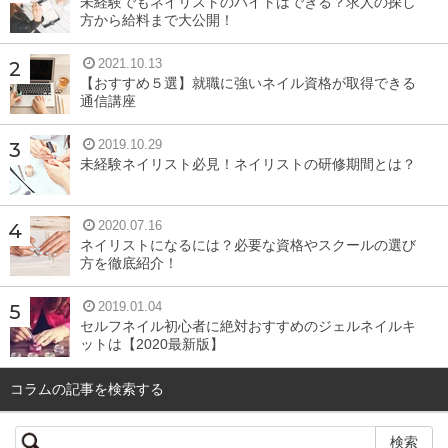
未経験でもネイリストのバイトはできる？求人の探し
お店で「椿油」という名で販売されていても、原材料をチ
方から給料まで大公開！
ェックすると「ユチャ種子油」「カメリア種子油」と書か
2021.10.13
れているものがあります。え、椿オイルじゃないの？と疑
【おすすめ５選】就職に強いネイル資格が取得できる
問に思ってしまいますよね。
通信講座
2019.10.29
椿油は、日本に自生するヤブツバキという植物の種子が使
未経験ネイリスト必見！ネイリストの研修期間とは？
われますが、現代では中国原産のユチャ（カメリア）種子
が使われていたり、混ぜ合わせている製品もあります。
2020.07.16
ネイリストになるには？必要な資格やスクールの選び
ユチャ（カメリア）種子油もツバキ属の植物の種子なので
方を徹底紹介！
椿油という点では同じなのですが、原料や産地にこだわる
2019.01.04
人は１００％国産か、そうでないかをチェックして購入し
セルフネイル初心者に絶対おすすめのジェルネイルキ
ましょう。
ットは【2020最新版】
コラムの記事を検索する
椿オイルは髪以外にも使える万能オイル