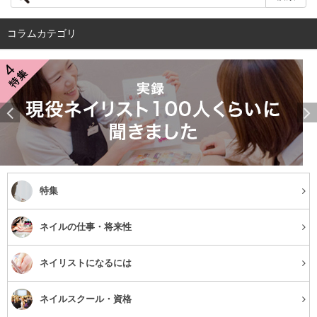
歴史からもわかるように、椿オイルは主にヘアケア用品と
して髪にツヤや潤いを与えるために使われています。ドラ
コラムカテゴリ
ッグストアなどでも、椿オイルはヘアケア商品の棚に並ん
でいるのでほとんどの人が「ヘアケアのためのオイル」と
思っているでしょう。
しかし、スクワランオイルやホホバオイルがスキンケアに
使われているように、椿オイルも顔や体に使えるのです。
椿オイルは酸化しにくく保湿力が高いうえ、人間の皮脂に
含まれる成分を持っているので肌に馴染みやすいという特
特集
徴があり、実はとても使える万能オイルなのです。
ネイルの仕事・将来性
ネイリストになるには
椿オイルによる紫外線防止効果
ネイルスクール・資格