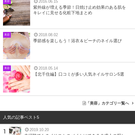
2016.06.15
美容
紫外線が増える季節！日焼け止め効果のある肌を
キレイに見せる化粧下地まとめ
大昔から愛用されている植物性のオイル
椿オイルはその名のとおり、日本原産の椿の種子から作ら
2018.08.02
美容
季節感を楽しもう！浴衣＆ビーチのネイル選び
れる油のことで、椿油または椿種子油とも呼ばれていま
す。その歴史は古く、私たちのおばあちゃん世代よりもず
っとずっと昔から椿オイルは存在していました。
2018.05.14
美容
【北千住編】口コミが多い人気ネイルサロン5選
日本の女性はつげで作られた櫛に椿オイルを染みこませて
髪を梳かすことで、つやつやな美髪を保っていたのです。
時代の変化が激しいにも関わらず、このヘアケア方法は今
でも愛されているのですから、すごいことですよね。
「美容」カテゴリ一覧へ
人気の記事ベスト5
椿オイルの原料いろいろ
2019.10.20