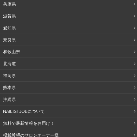
んだらお湯でよくすすぎ、それからシャンプーとコンディ
兵庫県
ショナーを使います。
滋賀県
また、頭皮のダメージが気になるときには椿オイルでマッ
愛知県
サージするのもおすすめ。
奈良県
髪を塗らす前に指先に椿オイルをとり、頭皮を優しくマッ
和歌山県
サージします。少し時間を置いたらシャンプーの前に一度
お湯で頭皮をよくすすぎ、それから普段通りシャンプーし
北海道
ていきましょう。
福岡県
熊本県
ヘアケア以外の椿オイルの効果的な使い方
沖縄県
NAILISTJOBについて
無料で最新情報をお届け！
掲載希望のサロンオーナー様