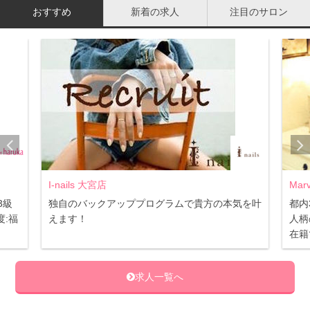
のではないでしょうか。
おすすめ
新着の求人
注目のサロン
ではなぜ椿オイルで紫外線防止ができるのでしょう。細か
く言うと椿オイルで防止できる紫外線はＵＶ－Ｂと呼ば
れ、シミ・そばかすの原因になるもの。
シワやたるみなど肌を老化させるＵＶ－Ａを防止すること
はできません。それなら普通の日焼け止めを使うわという
人もいると思いますが、日焼け止めの刺激が強すぎて毎日
使うと肌荒れしてしまうことはありませんか？そんな時に
I-nails 大宮店
Mar
は日焼け止めを塗る前に椿オイルがおすすめです。
3級
独自のバックアッププログラムで貴方の本気を叶
都内
:福
えます！
人柄
日焼け止めで乾燥しがちな肌をしっかり保湿してくれるう
在籍
えに、オイルで肌に膜を作ることで肌へのダメージを和ら
げてくれますよ。日焼け止めの使用感が不快だという人は
求人一覧へ
試してみてくださいね。