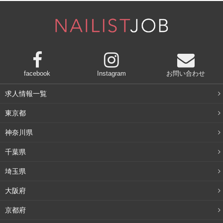
髪の毛も紫外線ダメージを受ける
紫外線予防と言われると顔や肌を気にしますが、実は髪の
毛も紫外線でダメージを受けます。近年はヘア用の紫外線
facebook
Instagram
お問い合わせ
カット商品も多く出てきましたが、椿オイルを使えば髪の
ダメージケアも紫外線カットも両方できちゃいます。
求人情報一覧
東京都
特に夏は海水浴などのレジャーで長時間外にいると、夜に
は髪がパサパサになります。これが紫外線のダメージ。帽
神奈川県
子をかぶることでもダメージは軽減されますが、椿オイル
千葉県
を髪につけておけばより安心です。
埼玉県
うっかりダメージを受けてしまったときには、オイルトリ
大阪府
ートメントをしましょう。お風呂に入って髪を塗らす前
京都府
に、乾いた髪の毛先を中心にオイルを馴染ませます。馴染