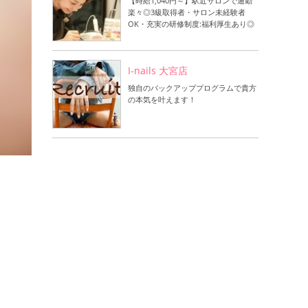
【時給1,040円～】駅近サロンで通勤
楽々◎3級取得者・サロン未経験者
OK・充実の研修制度:福利厚生あり◎
I-nails 大宮店
独自のバックアッププログラムで貴方
の本気を叶えます！