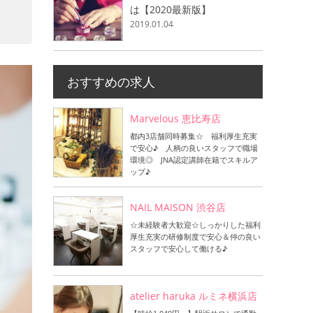
は【2020最新版】
2019.01.04
おすすめの求人
Marvelous 恵比寿店
都内3店舗同時募集☆ 福利厚生充実
で安心♪ 人柄の良いスタッフで職場
環境◎ JNA認定講師在籍でスキルア
ップ♪
NAIL MAISON 渋谷店
☆未経験者大歓迎☆しっかりした福利
厚生充実の研修制度で安心＆仲の良い
スタッフで安心して働ける♪
atelier haruka ルミネ横浜店