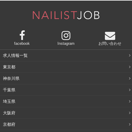
就寝時のゴミやホコリを除去
朝に洗顔を行うことによって、就寝時に顔についたゴミや
ホコリを除去することができます。
facebook
Instagram
お問い合わせ
求人情報一覧
就寝時には、みなさんの想像以上にゴミやホコリが付着し
ます。枕や布団の繊維、ホコリなど、空気中のゴミが引っ
東京都
付きます。ゴミやホコリがくっついたまま化粧水や乳液を
神奈川県
付けてしまうと、ゴミまで一緒に浸透させてしまうことに
千葉県
なります。
埼玉県
汚れをしっかりと落とすためにも、朝の洗顔は必要です。
大阪府
京都府
毛穴を引き締める