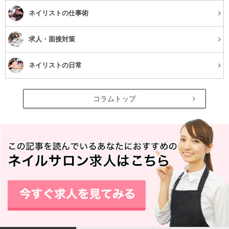
不規則な生活リズム
ネイリストの仕事術
求人・面接対策
不規則な生活リズムも、肌のターンオーバーが乱れるた
め、乾燥肌の原因になることがあるようです。
ネイリストの日常
短い睡眠時間や偏った食事を摂り続けていると、体内の生
活リズムが乱れてしまいます。さらには、肌へ栄養がしっ
コラムトップ
かりと届かずに、28日周期でまわるターンオーバーが回ら
ず乱れてしまいます。
ターンオーバーが乱れると、肌が乾燥から回復しようとし
ても回復できずに、乾燥肌がいつまで経ってもなおらなく
なってしまいます。そのため、規則正しい生活を送ること
も、乾燥肌の改善には必要です。