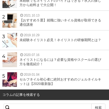
未経験でもネイリストのバイトはできる？求人の探し
えられていない、といったことが考えられます。それだけ
方から給料まで大公開！
でなく、水をあまり飲まないことも、肌の乾燥につながり
2021.10.13
ます。
【おすすめ５選】就職に強いネイル資格が取得できる
通信講座
化粧水でしっかりと肌へ水分補給を行い、乳液で水分が蒸
2019.10.29
発しないようにフタをして、日頃から水分をこまめに摂取
未経験ネイリスト必見！ネイリストの研修期間とは？
することで、体内の水分不足を防止することができます。
2020.07.16
ネイリストになるには？必要な資格やスクールの選び
間違ったスキンケア
方を徹底紹介！
間違ったスキンケアも、乾燥肌の原因になることがありま
2019.01.04
セルフネイル初心者に絶対おすすめのジェルネイルキ
す。特に、朝の洗顔をしない、乾燥肌なのに脂性肌だと勘
ットは【2020最新版】
違いしていることで、乾燥肌を促進させていることもあり
コラムの記事を検索する
ます。
朝に洗顔を行うことによって、寝ている間に溜まった汚れ