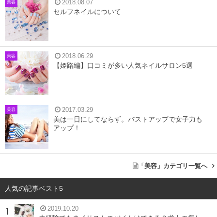
2018.08.07
美容
セルフネイルについて
2018.06.29
美容
乾燥肌の原因は、間違ったスキンケア、体内の水分不足、
【姫路編】口コミが多い人気ネイルサロン5選
不規則な生活リズムという3つの原因で発生していること
が多いです。
2017.03.29
美容
体内の水分不足
美は一日にしてならず。バストアップで女子力も
アップ！
乾燥肌のいちばんの原因は、「体内から水分が不足してい
る」ことです。肌に潤いが足りないために、カサカサとし
「美容」カテゴリ一覧へ
た状態になる、粉をふくといったことが発生します。
人気の記事ベスト5
乾燥は、水分不足がいちばんの原因です。化粧水がしっか
2019.10.20
りと染み込んでいない、化粧水のあとに乳液など油分が与