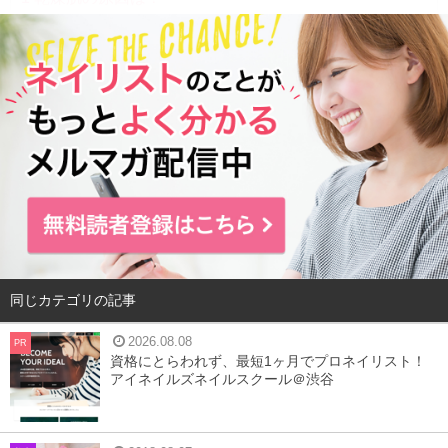
2
朝洗顔の必要性について
3
潤いを保つ朝洗顔の方法
4
まとめ
乾燥肌の原因は？
同じカテゴリの記事
2026.08.08
PR
資格にとらわれず、最短1ヶ月でプロネイリスト！
アイネイルズネイルスクール＠渋谷