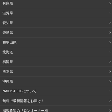
兵庫県
朝の洗顔には、毛穴を引き締める効果も期待できます。洗
滋賀県
顔を行なうと毛穴が開き、あとの化粧水や乳液をしっかり
愛知県
と染み込ませることができます。
奈良県
洗顔をすると、汚れが落ちるだけでなく、毛穴が開く効果
和歌山県
も期待できます。毛穴が開いた状態で化粧水や乳液を染み
込ませることで、しっかりと浸透します。しっかりとスキ
北海道
ンケアが浸透することによって、毛穴が引き締まり、結果
福岡県
的に水分も閉じ込めることができます。
熊本県
水分が閉じ込められることで、肌が引き締まり、見た目も
沖縄県
きれいに見えるでしょう。
NAILISTJOBについて
化粧ノリを良くする
無料で最新情報をお届け！
掲載希望のサロンオーナー様