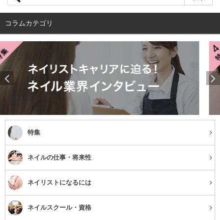
をしっかりと落とすことができます。乾燥肌の方は特に、
コラムカテゴリ
夜のスキンケアを行なっても、寝ている間に水分が蒸発し
てしまうことが多いです。
そのため、朝にもう一度洗顔を行なって汚れを落とし、化
粧水や乳液で水分補給を行う必要があります。
さらには、乾燥肌なのに脂性肌だと勘違いしてオイリー肌
向けのスキンケアを行なっていることも、乾燥肌の原因に
なることがあります。
特集
乾燥で肌の水分が不足していると、肌は油を出して潤わせ
ネイルの仕事・将来性
ようと、皮脂を分泌します。その皮脂の量で脂性肌だと勘
ネイリストになるには
違いしてしまい、オイリー肌向けのスキンケアを行うこと
で、水分がしっかりと補給できないことがあるようです。
ネイルスクール・資格