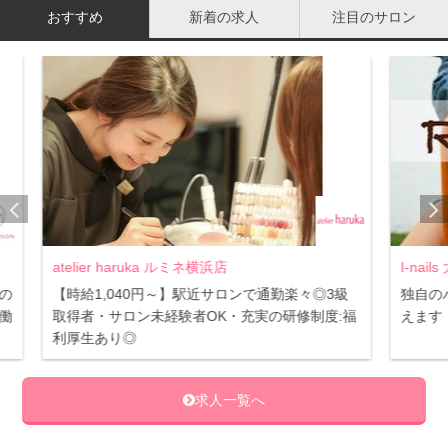
朝洗顔の必要性について
おすすめ
新着の求人
注目のサロン
I-nails 大宮店
Mar
3級
独自のバックアッププログラムで貴方の本気を叶
都内
:福
えます！
人柄
在籍
朝洗顔には、3つのメリットがあります。ゴミやホコリを
求人一覧へ
取り除き、毛穴を引き締め、化粧ノリを良くするといった
効果が期待できるため、行う必要があります。