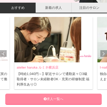
おすすめ
新着の求人
注目のサロン
店
I-nails 大宮店
サロンで通勤楽々◎3級
独自のバックアッププログラムで貴方の本
K・充実の研修制度:福
えます！
求人一覧へ