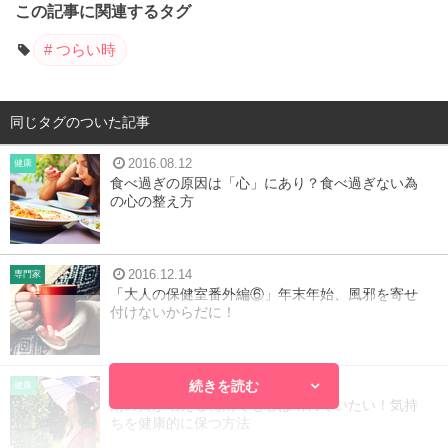
この記事に関連するタグ
つらい時
同じタグのついた記事
2016.08.12
健康
食べ過ぎの原因は「心」にあり？食べ過ぎない為
の心の整え方
2016.12.14
専門家
「大人の保健室番外編⑥」年末年始、風邪を寄せ
付けないからだに！
続きを読む
2016.07.08
健康
雨の日が増える梅雨でも心は晴れでいたい！気持
ちを健康的に保つ方法