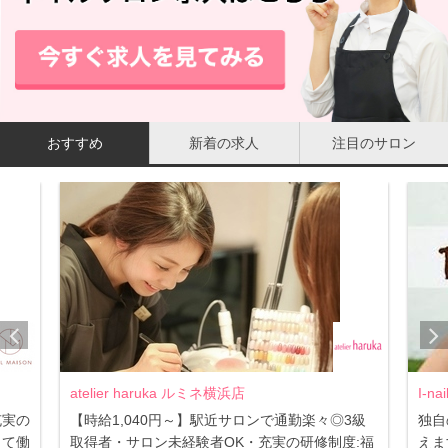
おすすめ
新着の求人
注目のサロン
I-nails 大宮店
Mar
3級
独自のバックアッププログラムで貴方の本気を叶
都内
:福
えます！
人柄