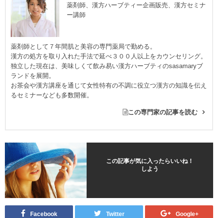
薬剤師、漢方ハーブティー企画販売、漢方セミナ
ー講師
薬剤師として７年間肌と美容の専門薬局で勤める。
漢方の処方を取り入れた手法で延べ３００人以上をカウンセリング。
独立した現在は、美味しくて飲み易い漢方ハーブティのsasamaryブ
ランドを展開。
お茶会や漢方講座を通じて女性特有の不調に役立つ漢方の知識を伝え
るセミナーなども多数開催。
この専門家の記事を読む
この記事が気に入ったらいいね！
しよう
Facebook
Twitter
Google+