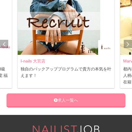
I-nails 大宮店
Mar
3級
独自のバックアッププログラムで貴方の本気を叶
都内
:福
えます！
人柄
在籍
求人一覧へ