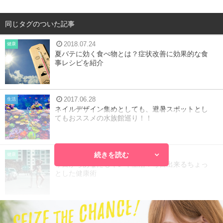
同じタグのついた記事
2018.07.24
健康
夏バテに効く食べ物とは？症状改善に効果的な食
事レシピを紹介
2017.06.28
生活
ネイルデザイン集めとしても、避暑スポットとし
てもおススメの水族館巡り！！
続きを読む
2016.05.18
健康
今日からあなたもキレイ生活！毎日出来るちょっ
とした健康術