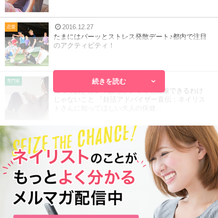
2016.12.27
恋愛
たまにはパーッとストレス発散デート♪都内で注目
のアクティビティ！
続きを読む
2016.11.19
専門家
知っておきたい！誰もがいつでも妊娠できるわけ
じゃないこと 『妊活アドバイザー直伝：ネイリス
トさんに知ってほしい大人の保健...