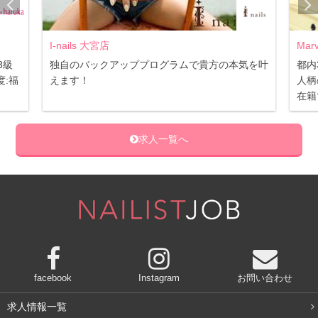
I-nails 大宮店
Mar
3級
独自のバックアッププログラムで貴方の本気を叶
都内
:福
えます！
人柄
在籍
求人一覧へ
facebook
Instagram
お問い合わせ
求人情報一覧