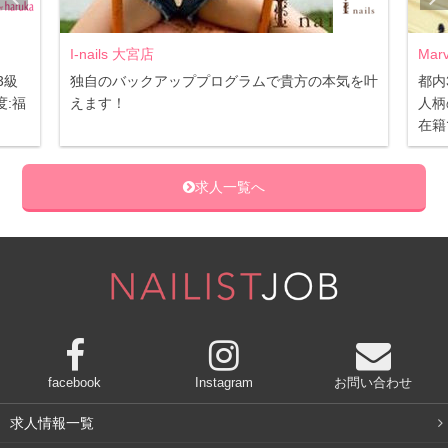
I-nails 大宮店
Mar
3級
独自のバックアッププログラムで貴方の本気を叶
都内
:福
えます！
人柄
在籍
求人一覧へ
facebook
Instagram
お問い合わせ
求人情報一覧