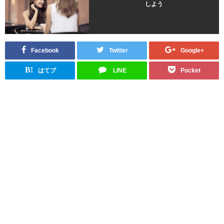
しよう
Facebook
Twitter
Google+
B!
はてブ
LINE
Pocket