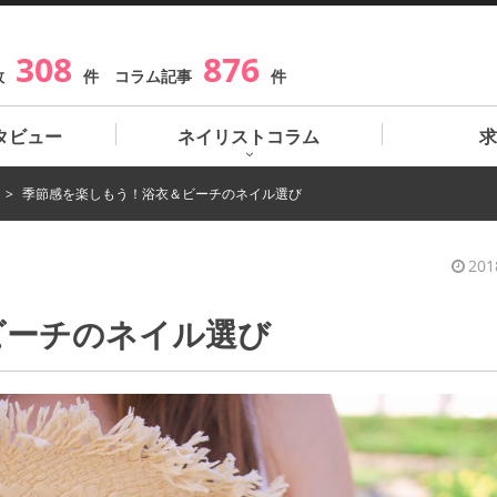
308
876
数
件 コラム記事
件
タビュー
ネイリストコラム
求
季節感を楽しもう！浴衣＆ビーチのネイル選び
201
ビーチのネイル選び