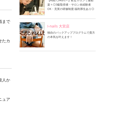
【時給1,040円～】駅近サロンで通勤
楽々◎3級取得者・サロン未経験者
OK・充実の研修制度:福利厚生あり◎
指まで
I-nails 大宮店
独自のバックアッププログラムで貴方
の本気を叶えます！
せたカ
般人か
ニュア