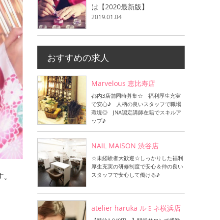
は【2020最新版】
2019.01.04
おすすめの求人
Marvelous 恵比寿店
都内3店舗同時募集☆ 福利厚生充実
で安心♪ 人柄の良いスタッフで職場
環境◎ JNA認定講師在籍でスキルア
ップ♪
NAIL MAISON 渋谷店
☆未経験者大歓迎☆しっかりした福利
厚生充実の研修制度で安心＆仲の良い
す。
スタッフで安心して働ける♪
atelier haruka ルミネ横浜店