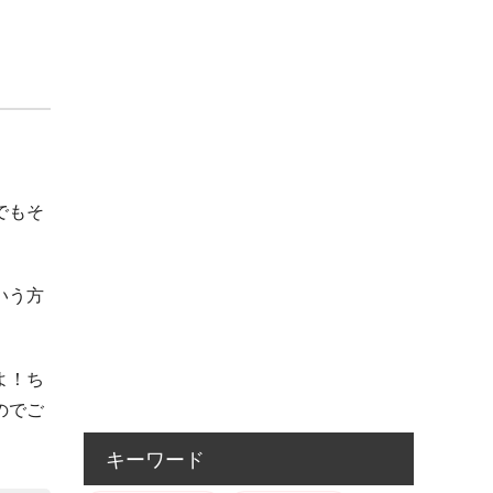
でもそ
いう方
よ！ち
のでご
キーワード