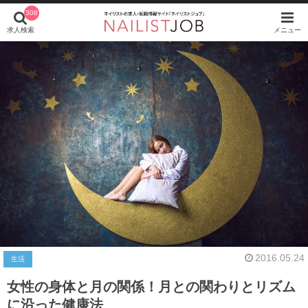
308
求人検索
メニュー
2016.05.24
生活
女性の身体と月の関係！月との関わりとリズム
に沿った健康法