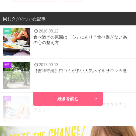
同じタグのついた記事
2016.08.12
健康
食べ過ぎの原因は「心」にあり？食べ過ぎない為
の心の整え方
2017.09.13
美容
【吉祥寺編】口コミが多い人気ネイルサロン５選
続きを読む
2017.03.29
美容
美は一日にしてならず。バストアップで女子力も
アップ！