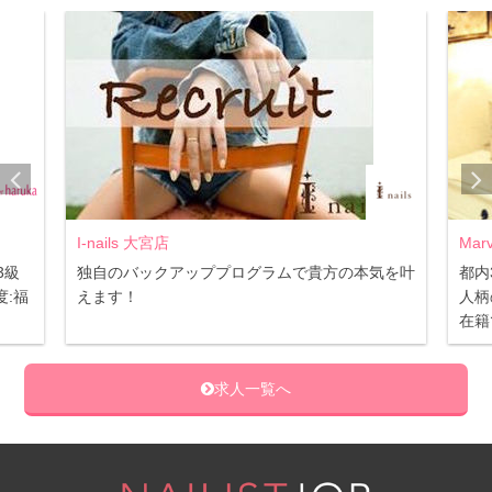
I-nails 大宮店
Mar
3級
独自のバックアッププログラムで貴方の本気を叶
都内
:福
えます！
人柄
在籍
求人一覧へ