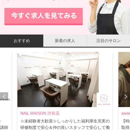
おすすめ
新着の求人
注目のサロン
NAIL MAISON 渋谷店
ate
心♪
☆未経験者大歓迎☆しっかりした福利厚生充実の
【時
定講師
研修制度で安心＆仲の良いスタッフで安心して働
取得