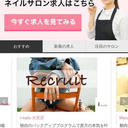
おすすめ
新着の求人
注目のサロン
I-nails 大宮店
Mar
3級
独自のバックアッププログラムで貴方の本気を叶
都内