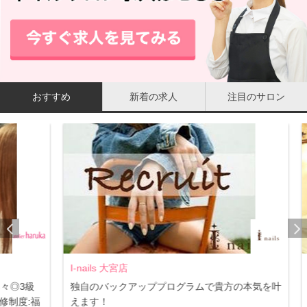
おすすめ
新着の求人
注目のサロン
I-nails 大宮店
Mar
3級
独自のバックアッププログラムで貴方の本気を叶
都内
:福
えます！
人柄