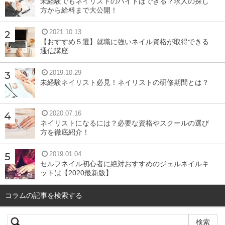
未経験でもネイリストのバイトはできる？求人の探し
膚組織に栄養を運ぶはたらきや老廃物を運ぶのを仕事とし
方から給料まで大公開！
ています。
2021.10.13
【おすすめ５選】就職に強いネイル資格が取得できる
キメに関係があるのはこのうちの表皮の部分。表皮をよく
通信講座
見ると、キメの良し悪しがわかってしまうのですが、では
どんな状態のことを言うのでしょう。
2019.10.29
未経験ネイリスト必見！ネイリストの研修期間とは？
キメが細かい状態とは
2020.07.16
ネイリストになるには？必要な資格やスクールの選び
方を徹底紹介！
表皮を拡大してよく見てみると、細かな線が入っているこ
とがわかりますよね。さらによく見てみると、その線は網
2019.01.04
目のようになっていることに気付きます。
セルフネイル初心者に絶対おすすめのジェルネイルキ
ットは【2020最新版】
この網目は線の部分が「皮溝」、その線に囲まれている部
コラムの記事を検索する
分を「皮丘」と言います。この網目がほぼ同じ大きさで規
則正しく三角形や四角形をつくっている状態が「肌のキメ