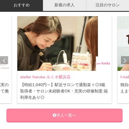
おすすめ
新着の求人
注目のサロン
化粧のりと肌キメの関係
atelier haruka ルミネ横浜店
I-n
充実の
【時給1,040円～】駅近サロンで通勤楽々◎3級
独自
して働
取得者・サロン未経験者OK・充実の研修制度:福
えま
利厚生あり◎
求人一覧へ
肌キメがいいと化粧がのりやすい