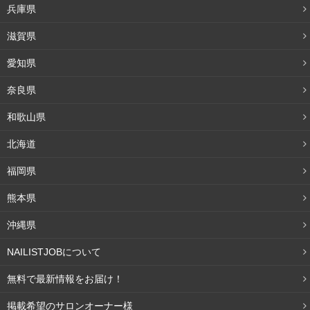
兵庫県
開いた毛穴にファンデーションが入り込んだり、小じわに
滋賀県
入り込んだり。荒れを隠そう隠そうとすればするほど厚塗
りになってしまうし、「塗りました！」感のある肌に。
愛知県
奈良県
キメを整えるスキンケア方法
和歌山県
北海道
福岡県
熊本県
沖縄県
NAILISTJOBについて
無料で最新情報をお届け！
掲載希望のサロンオーナー様