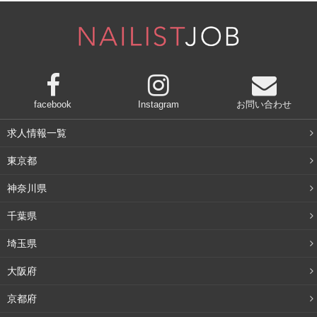
化粧をすると、「今日は化粧のりがいいな」と思う日があ
りますよね。それはきっと肌キメが整っているから。肌キ
メが整っているということは、肌表面が滑らかなのでファ
ンデーションやパウダーもするすると伸びやすく、ムラが
facebook
Instagram
お問い合わせ
できにくいので見た目も美しく仕上がるのです。
求人情報一覧
そもそも素肌でもきれいに見える状態なので、厚塗りする
東京都
必要もありませんね。
神奈川県
千葉県
肌の荒れを化粧で隠すのは大変
埼玉県
肌キメが乱れ、荒れて見える場合、それを化粧で隠そうと
大阪府
するのは大変な作業です。肌自体がガサついているのでフ
京都府
ァンデーションがきれいに乗ってくれません。