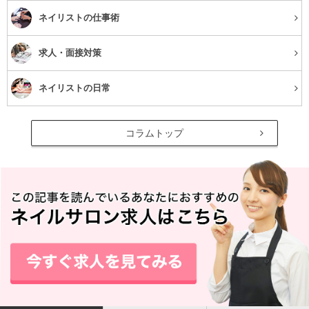
れてケアを怠ってしまうこともあるはず。
ネイリストの仕事術
また、友人や職場のと飲みに行った後に、メイクを落とさ
求人・面接対策
ず寝てしまうこともあるでしょう。無防備に紫外線を浴び
るのも要注意です。
ネイリストの日常
クレンジングや洗顔、メイクの際に肌をこすってしまうの
コラムトップ
も、直接肌を傷つける行為となりキメが乱れてしまう原因
に。力を入れず優しく扱うよう心がけましょう。
さらに、生活が不規則な人は、古くなった角質を一定のサ
イクルではがしてくれるターンオーバーが乱れ、角質がた
まりごわついた肌になってしまうことが。
このように、キメが乱れる原因は日常に多く潜んでいま
す。