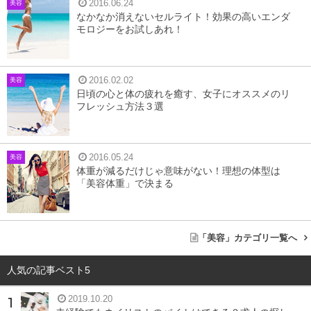
2016.06.24
美容
なかなか消えないセルライト！効果の高いエンダ
そもそも肌のキメって？
モロジーをお試しあれ！
肌の話をすると、肌のキメが～というフレーズを聞くこと
2016.02.02
美容
がありますよね。そもそも肌の「キメ」とは何なのかをご
日頃の心と体の疲れを癒す、女子にオススメのリ
存知でしょうか。肌は一番外側の「表皮」とその内側の
フレッシュ方法３選
「真皮」そしてその一番奥の「皮下組織」で成り立ってい
ます。
2016.05.24
美容
体重が減るだけじゃ意味がない！理想の体型は
表皮は外からの刺激が内部に侵入しないよう肌を守る役目
「美容体重」で決まる
や、水分の蒸発を防いで肌を保湿するバリアの役目をして
います。次の真皮はコラーゲンやエラスチンで生成されて
「美容」カテゴリ一覧へ
いて、肌の弾力を保つための大切な役割を担っているのが
特徴。
人気の記事ベスト5
そして最後の皮下組織はそのほとんどが皮下脂肪です。皮
2019.10.20