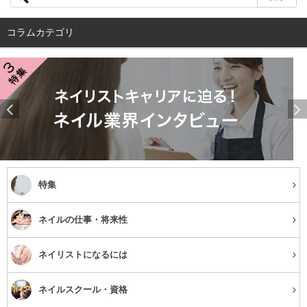
が細かい」ということ。
コラムカテゴリ
これが透明感のあるつるりとした美肌に見える秘密なんで
すね。
キメが乱れる要因は？
一方、キメが乱れると皮溝や皮丘で作られる三角形や四角
形の大きさや配置がバラバラになり、肌表面はでこぼこし
特集
て見えてしまいます。こうなってしまう要因には肌の乾燥
や摩擦による刺激、不規則な生活によっておこるターンオ
ネイルの仕事・将来性
ーバーの乱れなどが考えられます。
ネイリストになるには
夏はエアコンによる乾燥、秋冬は空気自体が乾燥していま
すよね。日々これらの乾燥から身を守れるよう常に徹底し
ネイルスクール・資格
たケアをできればいいのですが、毎日生活をしていると疲