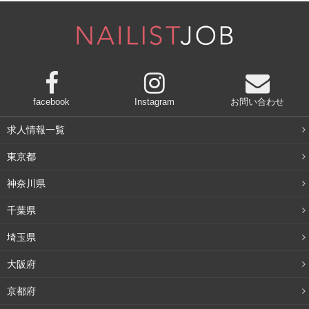
イビーはそこまで主張が強くない色なので、目立つ部分に
使っても違和感がないのが強みです。
奥二重や一重まぶたの人は、上まつげを埋めるように描く
方法だと、せっかくのネイビーが目立たないことがありま
す。下まぶたや目尻に使い、ネイビーを目立たせるように
facebook
Instagram
お問い合わせ
するといいでしょう。
求人情報一覧
東京都
馴染みのいいカラーのアイシャドウと合わせる
神奈川県
ネイビーはどんなアイシャドウにも似合う万能カラーです
千葉県
が、特に似合うアイシャドウを使うことで、目元がより魅
埼玉県
力的になります。ネイビーのアイラインにおすすめのアイ
大阪府
シャドウをいくつかご紹介します。参考にしてみて下さ
い。
京都府