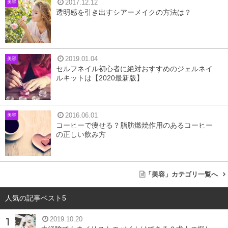
2017.12.12
美容
透明感を引き出すシアーメイクの方法は？
ネイビーアイライナーの効果
2019.01.04
美容
セルフネイル初心者に絶対おすすめのジェルネイ
ルキットは【2020最新版】
2016.06.01
美容
コーヒーで痩せる？脂肪燃焼作用のあるコーヒー
の正しい飲み方
「美容」カテゴリ一覧へ
人気の記事ベスト5
2019.10.20