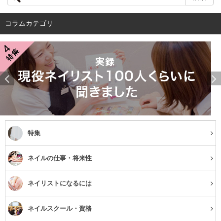
たり、目が小さめに見えてしまったりというデメリットが
あります。
コラムカテゴリ
かといって赤や紫といったアイライナーでは、色の印象が
強すぎて、目元を引き締める効果は弱めです。
真っ黒すぎず鮮やかすぎないネイビーは、目元を程よく引
き締めるのにぴったりなのです。
普段のメイクにちょっとした変化をくれる
特集
アイライナーの中には、赤紫や金色といった派手な色の
ネイルの仕事・将来性
ものがあります。変わったカラーのアイライナーを試して
みたいと思っても、そこまで大胆な色を使うのは、少し躊
ネイリストになるには
躇ってしまいますよね。
ネイビーはどんな色のアイシャドウとも相性が良く、そ
ネイルスクール・資格
こまで派手な色でもありません。今使っている他のコスメ