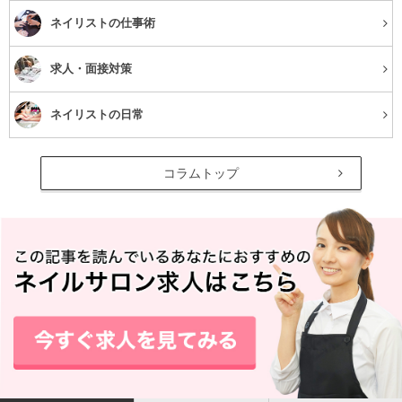
ネイリストの仕事術
にプラスするだけで、普段とはひと味違ったメイクが楽し
めます。カラーメイクを初めて試す時に、一番とっつきや
求人・面接対策
すいのがネイビーなのです。
ネイリストの日常
瞳が大きく見える
コラムトップ
ネイビーと白は、コントラストが非常に強い色です。そ
のため、白目がより白く見え、瞳を澄んだ印象にする効果
があります。また、白目の白さが強調されるため、瞳をよ
り大きく見せることができます。
ネイビーアイライナーを使う時のポイント