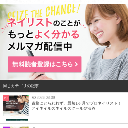
黒や茶色のアイラインは、いつの時代でも使えるノーマル
なカラーです。しかし毎日同じ色だと代り映えがなく飽き
てしまいますし、トレンド感も皆無です。
トレンドメイクを意識するなら、ネイビーのアイラインに
挑戦してみましょう。アイラインをネイビーに変えるだけ
で、目元が一気にお洒落になります。
ネイビーのアイラインで得られる効果や、使う時のポイン
ト、おすすめのアイライナーをご紹介します！
同じカテゴリの記事
目次
2026.08.09
PR
1
ネイビーアイライナーの効果
資格にとらわれず、最短1ヶ月でプロネイリスト！
アイネイルズネイルスクール＠渋谷
2
ネイビーアイライナーを使う時のポイント
3
おすすめのネイビーアイライナー紹介
4
まとめ