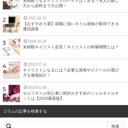
未経験でもネイリストのバイトはできる？求人の探し
方から給料まで大公開！
知的なイメージになる
2021.10.13
【おすすめ５選】就職に強いネイル資格が取得できる
通信講座
ネイビーは青ほど鮮やかでなく、落ち着いた印象のカラ
ーです。深みのある色なので、大人っぽく、知的に見せて
2019.10.29
くれる効果があります。
未経験ネイリスト必見！ネイリストの研修期間とは？
大人っぽい顔立ちの人にはもちろん似合いますが、童顔
で子供っぽく見られがちな人であれば大人可愛さを演出で
2020.07.16
ネイリストになるには？必要な資格やスクールの選び
きるので、どんなタイプの人にもおすすめです。
方を徹底紹介！
2019.01.04
目元をほどよく引き締めてくれる
セルフネイル初心者に絶対おすすめのジェルネイルキ
ットは【2020最新版】
ネイビーは、黒いアイライナーよりもソフトな色です。漆
コラムの記事を検索する
黒のアイライナーは目元をしっかり引き締める効果があり
ますが、実は目元を引き締めすぎると、きつい印象になっ