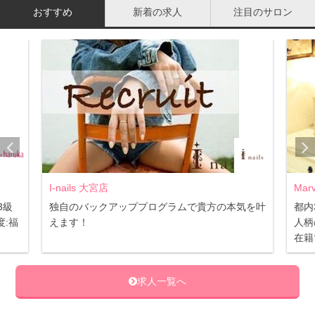
おすすめ
新着の求人
注目のサロン
I-nails 大宮店
Mar
3級
独自のバックアッププログラムで貴方の本気を叶
都内
下まぶたに使う
:福
えます！
人柄
在籍
通常のように二重まぶた部分に使うのもいいですが、思い
求人一覧へ
切って下まぶたに使うのもおすすめです。せっかくのネイ
ビーカラーなので、大胆に使ってみるといいでしょう。ネ