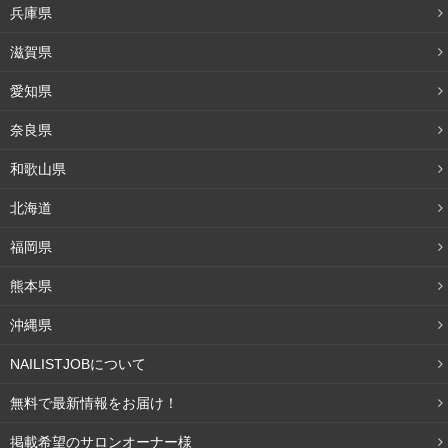
兵庫県
オレンジ系アイシャドウ
オレンジは、ブルー系の色を引き立たせる効果がありま
滋賀県
す。オレンジ系のアイシャドウを使えば、ネイビーとの相
愛知県
性は抜群です。しかし明るいオレンジ系のアイシャドウは
奈良県
カラフルな印象になり、抵抗がある人もいると思います。
その場合はオレンジのアイシャドウをほんの少しぼかすだ
和歌山県
けでも、とても印象的なアイメイクに仕上がります。
北海道
ブラウン系アイシャドウ
福岡県
誰もが持っているであろう定番色のブラウン系アイシャド
熊本県
ウも、ネイビーによく似合います。ピンク寄りのブラウン
沖縄県
であれば特に綺麗に決まります。普段のメイクに一番取り
入れやすいカラーです。
NAILISTJOBについて
無料で最新情報をお届け！
シルバー系・グレー系アイシャドウ
ミステリアスなイメージにしたい時は、シルバー系かグレ
掲載希望のサロンオーナー様