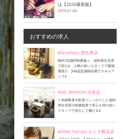
は【2020最新版】
2019.01.04
おすすめの求人
Marvelous 恵比寿店
都内3店舗同時募集☆ 福利厚生充実
で安心♪ 人柄の良いスタッフで職場
環境◎ JNA認定講師在籍でスキルア
ップ♪
NAIL MAISON 渋谷店
☆未経験者大歓迎☆しっかりした福利
厚生充実の研修制度で安心＆仲の良い
スタッフで安心して働ける♪
atelier haruka ルミネ横浜店