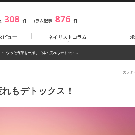
308
876
数
件 コラム記事
件
タビュー
ネイリストコラム
求
余った野菜を一掃して体の疲れもデトックス！
201
疲れもデトックス！