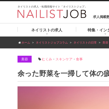
ネイリストの求人・転職情報サイト「ネイリストジョブ」
求人掲載
ネイリストの求人
特集・イン
ホーム
ネイリストジョブコラム
ネイリストの日常
美容
美容
むくみ
・
スキンケア
・
食事
余った野菜を一掃して体の