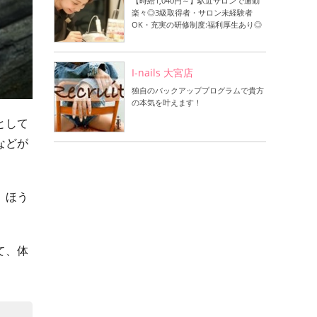
【時給1,040円～】駅近サロンで通勤
楽々◎3級取得者・サロン未経験者
OK・充実の研修制度:福利厚生あり◎
I-nails 大宮店
独自のバックアッププログラムで貴方
の本気を叶えます！
として
などが
、ほう
て、体