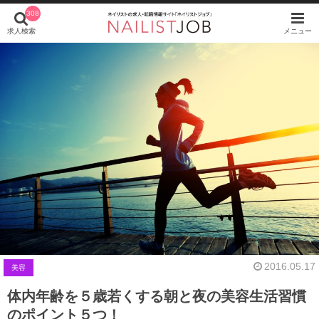
308
求人検索
メニュー
2016.05.17
美容
体内年齢を５歳若くする朝と夜の美容生活習慣
のポイント５つ！