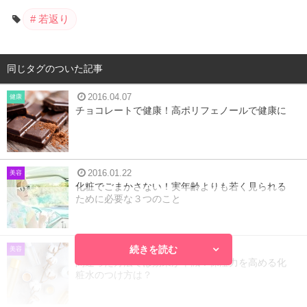
若返り
同じタグのついた記事
2016.04.07
健康
チョコレートで健康！高ポリフェノールで健康に
2016.01.22
美容
化粧でごまかさない！実年齢よりも若く見られる
ために必要な３つのこと
続きを読む
2017.12.06
美容
間違った方法では効果が半減！保湿力を高める化
粧水のつけ方は？