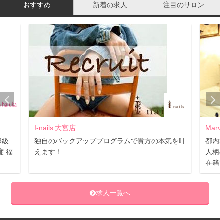
おすすめ
新着の求人
注目のサロン
I-nails 大宮店
Mar
3級
独自のバックアッププログラムで貴方の本気を叶
都内
:福
えます！
人柄
在籍
求人一覧へ