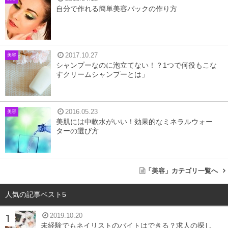
自分で作れる簡単美容パックの作り方
2017.10.27
美容
シャンプーなのに泡立てない！？1つで何役もこな
すクリームシャンプーとは」
2016.05.23
美容
美肌には中軟水がいい！効果的なミネラルウォー
ターの選び方
「美容」カテゴリ一覧へ
人気の記事ベスト5
2019.10.20
未経験でもネイリストのバイトはできる？求人の探し