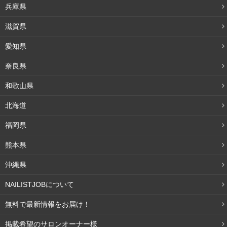
兵庫県
Nail Salon ACB(アシベ)さん(@wakatsukierina)がシェアした投稿
–
滋賀県
愛知県
ターコイズやアメジスト、ヒスイなどの天然石モチーフも
夏のアクセサリーなどで使われることが多く、ファッショ
奈良県
ンに合わせやすいですよね！
和歌山県
これら天然石のパーツをそのまま乗せるのでも良いけど、
北海道
ジェルネイルで大理石や天然石のような模様が描けちゃう
福岡県
んです。
熊本県
【やり方】（ターコイズの場合）
沖縄県
NAILISTJOBについて
①ベースジェルを塗布後、透け感のあるクリアブルーのジ
無料で最新情報をお届け！
ェルを塗って硬化させる。
掲載希望のサロンオーナー様