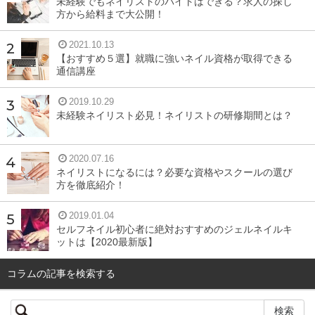
未経験でもネイリストのバイトはできる？求人の探し
方から給料まで大公開！
クラッシュシェルが多かったため埋め込むにしてもボコボ
コしやすいものでした。
2021.10.13
【おすすめ５選】就職に強いネイル資格が取得できる
通信講座
シェルストーンは、その名の通り、シェルなんですがライ
ンストーンのように単体で乗せても使いやすいように、カ
2019.10.29
ドが取れており丸みがついています。
未経験ネイリスト必見！ネイリストの研修期間とは？
ジェルネイルの上にラインストーン感覚で乗せられるので
2020.07.16
使いやすいです。カラーバリエーションも多く、夏にぴっ
ネイリストになるには？必要な資格やスクールの選び
方を徹底紹介！
たりのアート素材です！
2019.01.04
セルフネイル初心者に絶対おすすめのジェルネイルキ
ットは【2020最新版】
ドロップネイル
コラムの記事を検索する