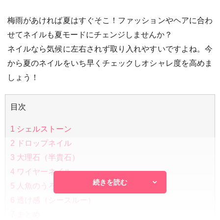
梅雨があければ夏はすぐそこ！ファッションやヘアに合わ
せてネイルも夏モードにチェンジしませんか？
ネイルなら気候に左右されず取り入れやすいですよね。今
から夏のネイルをいち早くチェックしオシャレ度を高めま
しょう！
目次
1
シェルストーン
2
ドロップネイル
3
大理石（半貴石）
4
ワイヤーネイル
続きを読む
5
人魚のうろこネイル
6
透け感（シースルー）
7
まとめ