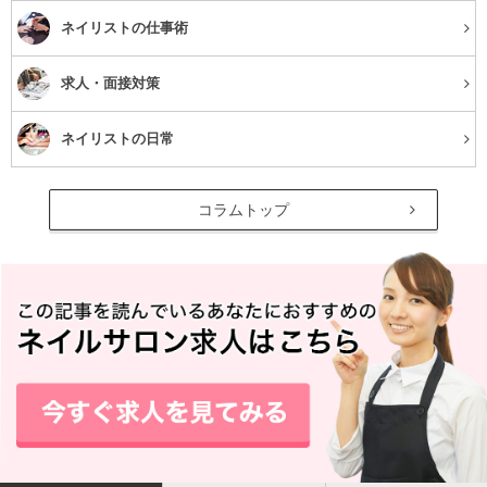
ネイリストの仕事術
まるで海の水面を連想させるような、泡のような涼しげな
求人・面接対策
模様が人気のドロップネイル。ラグーンネイルとも言いま
す。真夏のビーチにとっても映えますよね！もはや、真夏
ネイリストの日常
の定番アートと言えるでしょう。
しかし、一見簡単そうで以外に難しいのがこのドロップネ
コラムトップ
イルの特徴です。カンタンにできる方法をお教えします
ね！
やり方
①ターコイズブルーなどのジェルカラーを塗り硬化させ
る。
②乳白色の薄いホワイトジェルを塗る←効果はしない（こ