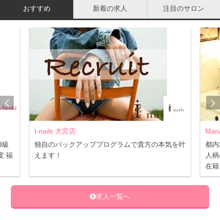
おすすめ
新着の求人
注目のサロン
こがPOINT）
③この上からトップジェルを水滴のように垂らしていく。
④セルフレベリングを待ったら硬化。その後トップジェル
で仕上げる。
コツは、水滴を落とすときあまり細かく落とすと可愛くな
くなってしまいます。大小ランダムに落としていくと海の
水面っぽくなります。
I-nails 大宮店
Mar
3級
独自のバックアッププログラムで貴方の本気を叶
都内
貝殻のパーツなどと相性が良いですよ！
:福
えます！
人柄
在籍
大理石（半貴石）
求人一覧へ