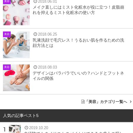
2018.06.01
美容
メイク直しにはミスト化粧水が役に立つ！皮脂崩
れを抑えるミスト化粧水の使い方
2018.06.25
美容
乳液洗顔で毛穴レス！うるおい肌を作るための洗
顔方法とは
学芸大学ネイルサロン ウニカネイルズ / Askaさん(@unicanails)がシェアした投稿
2018.08.03
美容
デザインはバラバラでいいの？ハンドとフットネ
昨年よりじわじわと流行り始めて、この夏に大ブレイクし
イルの関係
そうなのがシェルストーンです。シェルのパーツを5枚花
にしたデザインをインスタなどで見かけた方も多いのでは
ないでしょうか？
「美容」カテゴリ一覧へ
夏＝海を連想させるシェル素材は今までも人気がありまし
人気の記事ベスト5
た。
2019.10.20
ネイルアートで、これまで使われていたシェルは、天然の