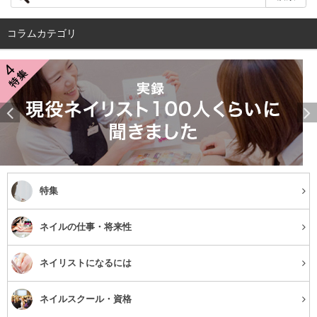
コラムカテゴリ
特集
ネイルの仕事・将来性
ネイリストになるには
ネイルスクール・資格
Min_Nail✧さん(@min___nail_)がシェアした投稿
–
2018年 5月月4日午前2時22分PDT