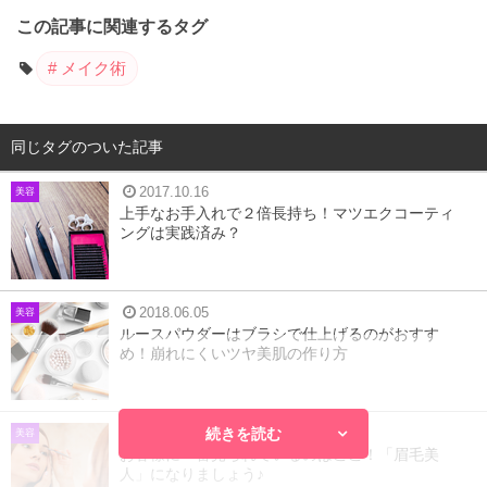
この記事に関連するタグ
メイク術
同じタグのついた記事
2017.10.16
美容
上手なお手入れで２倍長持ち！マツエクコーティ
ングは実践済み？
2018.06.05
美容
ルースパウダーはブラシで仕上げるのがおすす
め！崩れにくいツヤ美肌の作り方
続きを読む
2017.02.15
美容
お客様に一番見られているのはここ！「眉毛美
人」になりましょう♪