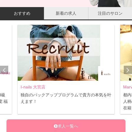
おすすめ
新着の求人
注目のサロン
I-nails 大宮店
Mar
3級
独自のバックアッププログラムで貴方の本気を叶
都内
:福
えます！
人柄
在籍
求人一覧へ