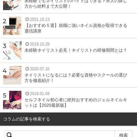
未経験でもネイリストのバイトはできる？求人の探し
方から給料まで大公開！
ジェル
2021.10.13
【おすすめ５選】就職に強いネイル資格が取得できる
クレンジングジェルにはオイルフリーとオイルインがあ
通信講座
り、オイルフリーの方が肌には優しいですが洗浄力は低
2019.10.29
め。市販のクレンジングジェルはオイルインが多く、こち
未経験ネイリスト必見！ネイリストの研修期間とは？
らはオイルフリーよりも洗浄力があります。
2020.07.16
クリーム
ネイリストになるには？必要な資格やスクールの選び
方を徹底紹介！
クレンジングクリームの良いところは、潤いを保ったまま
2019.01.04
セルフネイル初心者に絶対おすすめのジェルネイルキ
メイクが落とせること。クリームがこってりしているの
ットは【2020最新版】
で、肌への摩擦も少なくメイクを落とすことが可能で、洗
コラムの記事を検索する
い上がりの肌がしっとりしています。
クリームを拭き取るタイプと、洗い流すタイプがありま