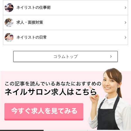
効果のあるタイプもあり、クレンジング後、肌がなめらか
ネイリストの仕事術
になることも期待できます。
求人・面接対策
クレンジングシート
ネイリストの日常
シートにクレンジング剤を染みこませたタイプのもので
コラムトップ
す。ローションタイプやシートタイプは拭き取りだけで完
了なので、
旅行の時や、メイクを落とすのが面倒な時など
に使用する
と、とても便利です。
特に夜遅くに帰った時には、すぐにベッドに入りたいけ
ど、メイクを落とさないままでは、肌に悪いので手軽に利
用できるシートタイプは重宝します。
自分の肌に合うクレンジング剤の選び方