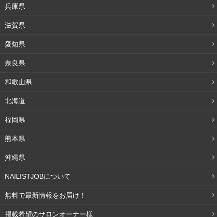
兵庫県
の弱いものを使っていては、毛穴に汚れがたまっていく一
滋賀県
方です。
愛知県
メイクの成分が肌に残るということは、肌トラブルの原因
奈良県
を作ってしまうということ。
とはいえ乾燥肌なのにオイル
クレンジングばかり使ってしまうのも良くありませんよ
和歌山県
ね。
北海道
比較的メイク落ちがいいクリームやジェルを使い、たまに
福岡県
スペシャルケアとしてオイルを使うなど、しっかりメイク
熊本県
の人は上手に使い分けて美肌を守りましょう。
沖縄県
逆に、パウダーをはたくだけといった最低限のメイクしか
NAILISTJOBについて
しない人はミルクやジェルクレンジングで、肌への負担も
無料で最新情報をお届け！
最小限におさえるといいですよ。
掲載希望のサロンオーナー様