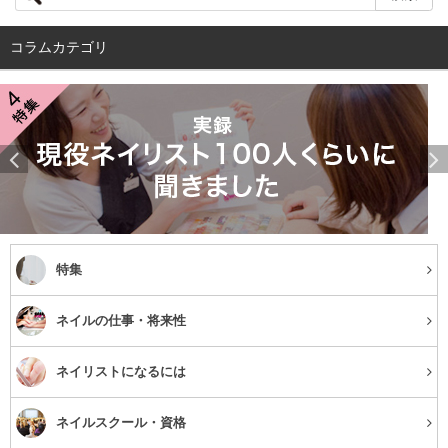
す。
コラムカテゴリ
ミルク
乳液状のミルククレンジングも
潤いを残してメイクを落と
してくれる、肌に優しいタイプ。
洗浄力はこの中では一番
弱めなので、ナチュラルメイクの人におすすめです。
ローション
特集
ネイルの仕事・将来性
コットンに含ませて拭き取る、ローションタイプのクレン
ジング。コットンを使うのでメイク落ちが目で確認できる
ネイリストになるには
のがいいですね。
ネイルスクール・資格
また、メイクを拭き取る際に、一緒に古い角質も拭き取る