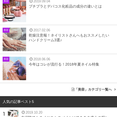
2019.09.04
美容
プチプラとデパコス化粧品の成分の違いとは
2017.02.06
美容
乾燥注意報！ネイリストさんへもおススメしたい
ハンドクリーム3選♪
オイル
2018.06.06
美容
今年はコレが流行る！2018年夏ネイル特集
手軽さが魅力のオイルクレンジング。濃いメイクもスルス
ルと落としてくれます。
皮脂が詰まった毛穴の黒ずみもオイルが溶かし出してくれ
「美容」カテゴリ一覧へ
ますが、洗浄力が高い分、
肌に必要な潤いまで奪われてし
まうことがあり、クレンジング後は乾燥しやすくなる場合
人気の記事ベスト5
があります。
2019.10.20