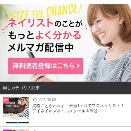
1
クレンジング剤の種類について
2
自分の肌に合うクレンジング剤の選び方
3
クレンジングする時の注意点
4
オススメクレンジング紹介
5
まとめ
クレンジング剤の種類について
同じカテゴリの記事
2026.08.08
PR
資格にとらわれず、最短1ヶ月でプロネイリスト！
アイネイルズネイルスクール＠渋谷