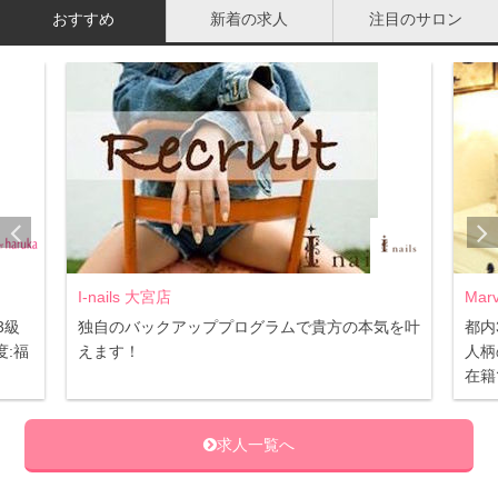
おすすめ
新着の求人
注目のサロン
I-nails 大宮店
Mar
3級
独自のバックアッププログラムで貴方の本気を叶
都内
:福
えます！
人柄
在籍
乾燥肌かオイリー肌かで選ぶ
求人一覧へ
クレンジング剤を選ぶ時には、まず自分の肌質を確かめま